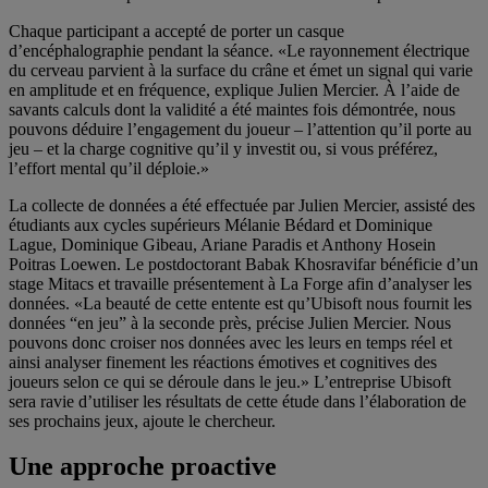
Chaque participant a accepté de porter un casque
d’encéphalographie pendant la séance. «Le rayonnement électrique
du cerveau parvient à la surface du crâne et émet un signal qui varie
en amplitude et en fréquence, explique Julien Mercier. À l’aide de
savants calculs dont la validité a été maintes fois démontrée, nous
pouvons déduire l’engagement du joueur – l’attention qu’il porte au
jeu – et la charge cognitive qu’il y investit ou, si vous préférez,
l’effort mental qu’il déploie.»
La collecte de données a été effectuée par Julien Mercier, assisté des
étudiants aux cycles supérieurs Mélanie Bédard et Dominique
Lague, Dominique Gibeau, Ariane Paradis et Anthony Hosein
Poitras Loewen. Le postdoctorant Babak Khosravifar bénéficie d’un
stage Mitacs et travaille présentement à La Forge afin d’analyser les
données. «La beauté de cette entente est qu’Ubisoft nous fournit les
données “en jeu” à la seconde près, précise Julien Mercier. Nous
pouvons donc croiser nos données avec les leurs en temps réel et
ainsi analyser finement les réactions émotives et cognitives des
joueurs selon ce qui se déroule dans le jeu.» L’entreprise Ubisoft
sera ravie d’utiliser les résultats de cette étude dans l’élaboration de
ses prochains jeux, ajoute le chercheur.
Une approche proactive