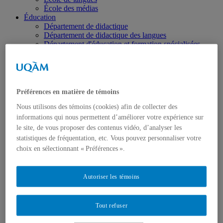
École des médias
Éducation
Département de didactique
Département de didactique des langues
Département d'éducation et formation spécialisées
Département d'éducation et pédagogie
Gestion
Département de finance
Département de management
Département de marketing
Préférences en matière de témoins
Département de stratégie, responsabilité sociale et
environnementale
Nous utilisons des témoins (cookies) afin de collecter des
Département des sciences comptables
informations qui nous permettent d’améliorer votre expérience sur
Département des sciences économiques
le site, de vous proposer des contenus vidéo, d’analyser les
Département d’analytique, opérations et technologies
statistiques de fréquentation, etc. Vous pouvez personnaliser votre
de l’information
choix en sélectionnant « Préférences ».
Département d'études urbaines et touristiques
Département d'organisation et ressources humaines
École supérieure de mode
Autoriser les témoins
Politique et droit
Département de science politique
Département des sciences juridiques
Institut d'études internationales de Montréal
Tout refuser
Sciences