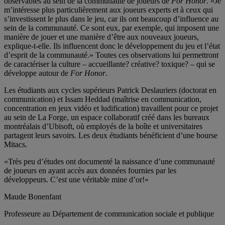
observables au sein de la communauté de joueurs de
For Honor
. «Je
m’intéresse plus particulièrement aux joueurs experts et à ceux qui
s’investissent le plus dans le jeu, car ils ont beaucoup d’influence au
sein de la communauté. Ce sont eux, par exemple, qui imposent une
manière de jouer et une manière d’être aux nouveaux joueurs,
explique-t-elle. Ils influencent donc le développement du jeu et l’état
d’esprit de la communauté.» Toutes ces observations lui permettront
de caractériser la culture – accueillante? créative? toxique? – qui se
développe autour de
For Honor
.
Les étudiants aux cycles supérieurs Patrick Deslauriers (doctorat en
communication) et Issam Heddad (maîtrise en communication,
concentration en jeux vidéo et ludification) travaillent pour ce projet
au sein de La Forge, un espace collaboratif créé dans les bureaux
montréalais d’Ubisoft, où employés de la boîte et universitaires
partagent leurs savoirs. Les deux étudiants bénéficient d’une bourse
Mitacs.
«Très peu d’études ont documenté la naissance d’une communauté
de joueurs en ayant accès aux données fournies par les
développeurs. C’est une véritable mine d’or!»
Maude Bonenfant
Professeure au Département de communication sociale et publique