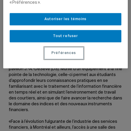
« Préférences ».
1 septembre 2017 à 8 h 09
Mis à jour le 5 septembre 2017 à 17 h 09
Autoriser les témoins
Tout refuser
Photo: ESG UQAM
Préférences
L’École des sciences de la gestion (ESG UQAM) ouvre une
nouvelle Salle des marchés, située au premier étage du
pavillon J.-A.-DeSève (DS). Munie d’un équipement à la fine
pointe de la technologie, celle-ci permet aux étudiants
d’approfondir leurs connaissances pratiques en se
familiarisant avec le traitement de l’information financière
en temps réel et en simulant l’environnement de travail
des courtiers, ainsi que de faire avancer la recherche dans
le domaine des indices et des nouveaux instruments
financiers.
«Face à l’évolution fulgurante de l’industrie des services
financiers, à Montréal et ailleurs, l’accès à une salle des