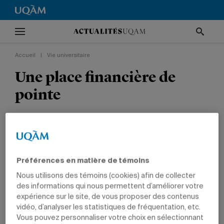
Accueil
|
Vie universitaire
Une place financière de
pointe
L’ESG UQAM inaugure une nouvelle Salle des
marchés au pavillon J.-A.-DeSève.
VIE UNIVERSITAIRE
ENSEIGNEMENT
GESTION
ÉTUDIANTS
Préférences en matière de témoins
Nous utilisons des témoins (cookies) afin de collecter
des informations qui nous permettent d’améliorer votre
expérience sur le site, de vous proposer des contenus
vidéo, d’analyser les statistiques de fréquentation, etc.
Vous pouvez personnaliser votre choix en sélectionnant