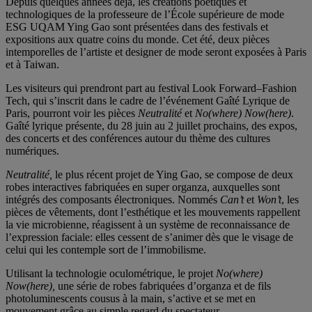
Depuis quelques années déjà, les créations poétiques et
technologiques de la professeure de l’École supérieure de mode
ESG UQAM Ying Gao sont présentées dans des festivals et
expositions aux quatre coins du monde. Cet été, deux pièces
intemporelles de l’artiste et designer de mode seront exposées à Paris
et à Taiwan.
Les visiteurs qui prendront part au festival Look Forward–Fashion
Tech, qui s’inscrit dans le cadre de l’événement Gaîté Lyrique de
Paris, pourront voir les pièces
Neutralité
et
No(where) Now(here
)
.
Gaîté lyrique présente, du 28 juin au 2 juillet prochains, des expos,
des concerts et des conférences autour du thème des cultures
numériques.
Neutralité,
le plus récent projet de Ying Gao, se compose de deux
robes interactives fabriquées en super organza, auxquelles sont
intégrés des composants électroniques. Nommés
Can’t
et
Won’t
, les
pièces de vêtements, dont l’esthétique et les mouvements rappellent
la vie microbienne, réagissent à un système de reconnaissance de
l’expression faciale: elles cessent de s’animer dès que le visage de
celui qui les contemple sort de l’immobilisme.
Utilisant la technologie oculométrique, le projet
No(where)
Now(here),
une série de robes fabriquées d’organza et de fils
photoluminescents cousus à la main, s’active et se met en
mouvement grâce au simple regard du spectateur.