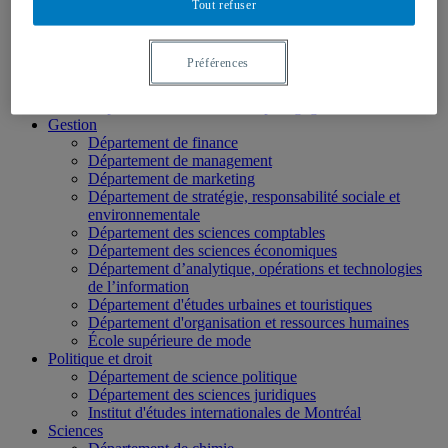
Tout refuser
École des médias
Éducation
Département de didactique
Préférences
Département de didactique des langues
Département d'éducation et formation spécialisées
Département d'éducation et pédagogie
Gestion
Département de finance
Département de management
Département de marketing
Département de stratégie, responsabilité sociale et
environnementale
Département des sciences comptables
Département des sciences économiques
Département d’analytique, opérations et technologies
de l’information
Département d'études urbaines et touristiques
Département d'organisation et ressources humaines
École supérieure de mode
Politique et droit
Département de science politique
Département des sciences juridiques
Institut d'études internationales de Montréal
Sciences