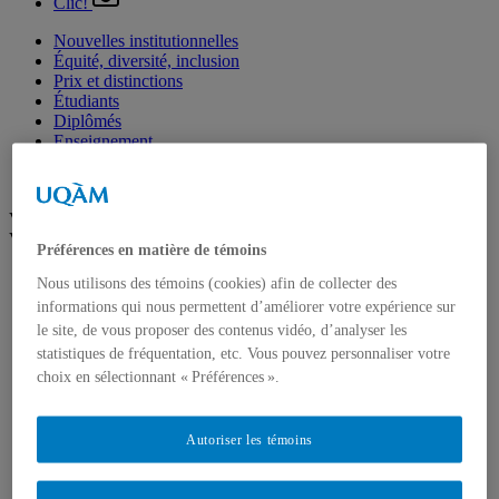
Clic!
Nouvelles institutionnelles
Équité, diversité, inclusion
Prix et distinctions
Étudiants
Diplômés
Enseignement
Nominations
Fondation de l’UQAM
Voir plus
Voir moins
Préférences en matière de témoins
Arts
Nous utilisons des témoins (cookies) afin de collecter des
Département de danse
informations qui nous permettent d’améliorer votre expérience sur
Département de musique
le site, de vous proposer des contenus vidéo, d’analyser les
Département d'études littéraires
statistiques de fréquentation, etc. Vous pouvez personnaliser votre
Département d'histoire de l'art
École de design
choix en sélectionnant « Préférences ».
École des arts visuels et médiatiques
École supérieure de théâtre
Institut du patrimoine
Autoriser les témoins
Communication
Département de communication sociale et publique
École de langues