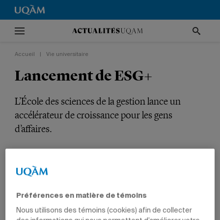
Accueil
|
Vie universitaire
Lancement de ESG+
L’École des sciences de la gestion lance un
accélérateur de croissance pour les gens
d’affaires.
VIE UNIVERSITAIRE
GESTION
DIPLÔMÉS
CADRES
Préférences en matière de témoins
Nous utilisons des témoins (cookies) afin de collecter