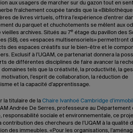
sion aux usagers de marcher sur du gazon tout en sen
herbe fraîchement coupée tandis que la «Bibliothèque
res de livres virtuels, offrira l’expérience d’entrer dan
ement du parquet et chuchotements se mêlent aux o
e
e vieilles archives. Situés au 7
étage du pavillon des 
ues (SB), ces «espaces multisensoriels» permettront d
cts des espaces créatifs sur le bien-être et le comp
rs. Exclusif à l’UQAM, ce partenariat donnera la possi
ts de différentes disciplines de faire avancer la rec
domaines tels que la créativité, la productivité, la ge
a motivation, l’esprit de collaboration, la réduction de
isme et la capacité d’apprentissage.
 la titulaire de la
Chaire Ivanhoé Cambridge d’immobil
AM Andrée De Serres, professeure au Département
, responsabilité sociale et environnementale, ce proj
a contribution des chercheurs de l’UQAM à la qualité d
ation des immeubles. «Pour les organisations, l’amén