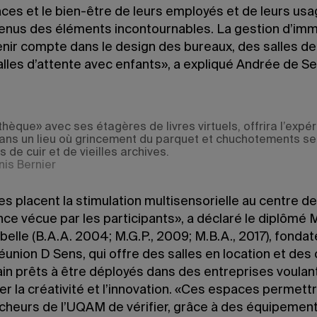
ces et le bien-être de leurs employés et de leurs us
enus des éléments incontournables. La gestion d’im
enir compte dans le design des bureaux, des salles de
alles d’attente avec enfants», a expliqué Andrée de S
thèque» avec ses étagères de livres virtuels, offrira l’expé
dans un lieu où grincement du parquet et chuchotements s
 de cuir et de vieilles archives.
nis Bernier
es placent la stimulation multisensorielle au centre de
nce vécue par les participants», a déclaré le diplômé 
elle (B.A.A. 2004; M.G.P., 2009; M.B.A., 2017), fondate
éunion D Sens, qui offre des salles en location et de
ain prêts à être déployés dans des entreprises voulan
r la créativité et l’innovation. «Ces espaces permettr
cheurs de l’UQAM de vérifier, grâce à des équipemen