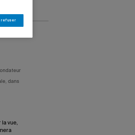
 refuser
fondateur
ale, dans
 la vue,
nnera