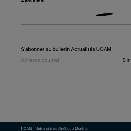
À lire aussi
S’abonner au bulletin Actualités UQAM
S'i
UQAM - Université du Québec à Montréal