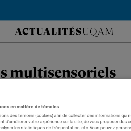
s multisensoriels
e de deux salles équipées pour stimu
nces en matière de témoins
isons des témoins (cookies) afin de collecter des informations qui 
t d’améliorer votre expérience sur le site, de vous proposer des 
TION
PROFESSEURS
DIPLÔMÉS
analyser les statistiques de fréquentation, etc. Vous pouvez person