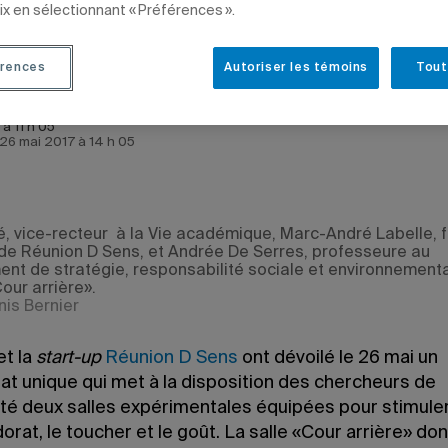
ix en sélectionnant « Préférences ».
rences
Autoriser les témoins
Tout
à 11 h 05
e 26 mai 2017 à 14 h 05
, vice-recteur à la Vie académique, Marc-André Labelle, 
. de Réunion D Sens, et Andrée De Serres, professeure au
nt de stratégie, responsabilité sociale et environnement
Cour arrière».
nis Bernier
t la
start-up
Réunion D Sens
ont dévoilé le 26 mai un
at unique qui met à la disposition des chercheurs de
ité deux salles expérimentales équipées pour stimuler
’odorat, le toucher et le goût. La salle «Cour arrière» do