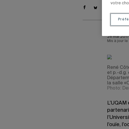
votre cho
Préfé
26 mai 2017 
Mis à jour l
René Côté
et p.-d.g
Départeme
la salle «
Photo: De
L’UQAM e
partenari
l’Univers
l’ouïe, l