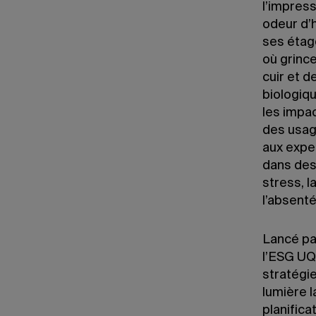
l’impres
odeur d’
ses étagè
où grinc
cuir et d
biologiq
les impa
des usage
aux exper
dans des 
stress, l
l’absenté
Lancé par
l’ESG UQ
stratégie
lumière l
planific