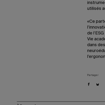
instrumen
utilisés 
«Ce parte
l’innovat
de l’ESG 
Vie acad
dans des
neuroédu
l’ergonom
Partager