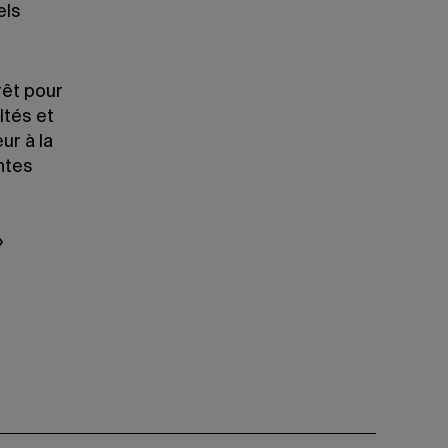
els
rêt pour
ltés et
ur à la
ntes
»