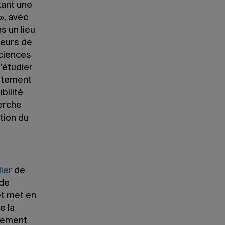
tant une
», avec
s un lieu
deurs de
Sciences
’étudier
ortement
bilité
herche
stion du
ier
de
 de
et met en
e la
agement