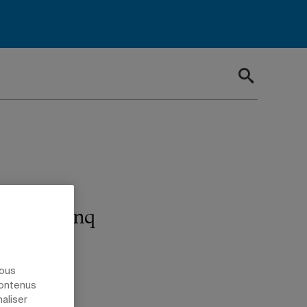
ler les cinq
nous
contenus
naliser