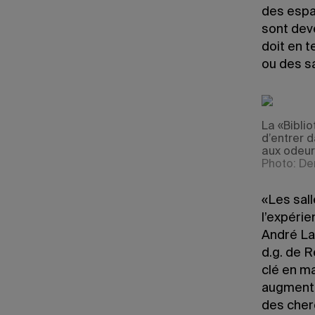
des espa
sont dev
doit en t
ou des s
La «Biblio
d’entrer 
aux odeurs
Photo: De
«Les sall
l’expérie
André Lab
d.g. de R
clé en m
augmente
des cher