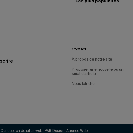
Les plus populaires
Contact
À propos de notre site
nscrire
Proposer une nouvelle ou un
sujet d’article
Nous joindre
Conception de sites web :
PAR Design, Agence Web