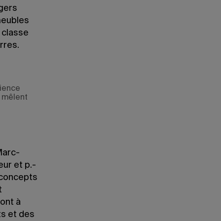
agers
meubles
 classe
erres.
rience
e mêlent
Marc-
ur et p.-
s concepts
t
ont à
ts et des