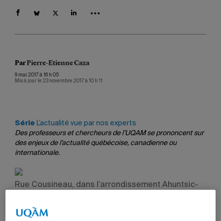
Par
Pierre-Etienne Caza
9 mai 2017 à 16 h 05
Mis à jour le 23 novembre 2017 à 10 h 11
Série
L’actualité vue par nos experts
Des professeurs et chercheurs de l’UQAM se prononcent sur
des enjeux de l’actualité québécoise, canadienne ou
internationale.
Rue Cousineau, dans l’arrondissement Ahuntsic-
Cartierville, le 8 mai 2017.
Photo:
Exile on Ontario St