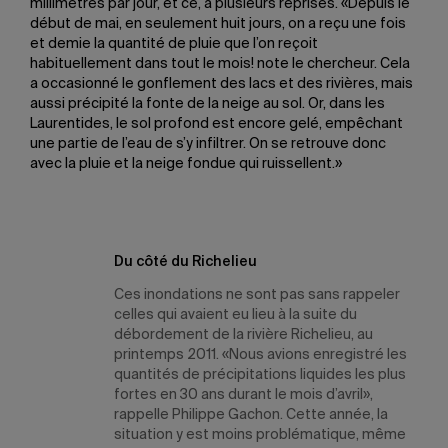
millimètres par jour, et ce, à plusieurs reprises. «Depuis le
début de mai, en seulement huit jours, on a reçu une fois
et demie la quantité de pluie que l’on reçoit
habituellement dans tout le mois! note le chercheur. Cela
a occasionné le gonflement des lacs et des rivières, mais
aussi précipité la fonte de la neige au sol. Or, dans les
Laurentides, le sol profond est encore gelé, empêchant
une partie de l’eau de s’y infiltrer. On se retrouve donc
avec la pluie et la neige fondue qui ruissellent.»
Du côté du Richelieu
Ces inondations ne sont pas sans rappeler
celles qui avaient eu lieu à la suite du
débordement de la rivière Richelieu, au
printemps 2011. «Nous avions enregistré les
quantités de précipitations liquides les plus
fortes en 30 ans durant le mois d’avril»,
rappelle Philippe Gachon. Cette année, la
situation y est moins problématique, même