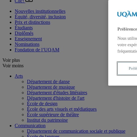
Clic!
Nouvelles institutionnelles
Équité, diversité, inclusion
Prix et distinctions
Étudiants
Préférence
Diplômés
Enseignement
Nous utilis
Nominations
votre expér
Fondation de l’UQAM
fréquentati
Voir plus
Voir moins
Préf
Arts
Département de danse
Département de musique
Département d'études littéraires
Département d'histoire de l'art
École de design
École des arts visuels et médiatiques
École supérieure de théâtre
Institut du patrimoine
Communication
Département de communication sociale et publique
École de langues