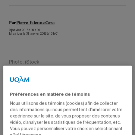
Par
Pierre-Etienne Caza
9 janvier 2017 à 16 h 01
Mis à jour le 31 janvier 2018 à 15 h 01
Photo: iStock
De nombreux Québécois ont effectué des achats de
Noël en ligne, transigeant parfois avec des entreprises
situées hors du pays. La plupart de ces transactions se
Préférences en matière de témoins
déroulent sans anicroche, mais qu’arrive-t-il en cas de
litige? «Il n’existe pas de droit international de la
Nous utilisons des témoins (cookies) afin de collecter
protection du consommateur», révèle Thierry
des informations qui nous permettent d’améliorer votre
Bourgoignie, professeur au Département des sciences
expérience sur le site, de vous proposer des contenus
juridiques et expert en droit de la consommation.
vidéo, d’analyser les statistiques de fréquentation, etc.
Vous pouvez personnaliser votre choix en sélectionnant
En 1985, l’assemblée générale de l’ONU avait adopté une