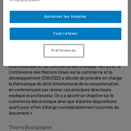
« Préférences ».
résolution sur les principes directeurs pour la protection
des consommateurs. «C’était un bon texte d’une
vingtaine de pages qui établissait un inventaire des
Autoriser les témoins
questions de base que tout gouvernement devrait se
poser lorsqu’il souhaite légiférer dans le domaine de la
protection des consommateurs. Ce texte, qui n’avait
Tout refuser
aucune valeur contraignante, a servi de modèle à
plusieurs gouvernements», rapporte Thierry Bourgoignie.
Préférences
Le document était dépassé depuis de nombreuses
années, notamment en raison des accords de commerce
internationaux et du commerce électronique. «En 2015, la
Conférence des Nations Unies sur le commerce et le
développement (CNUCED) a décidé de prendre en charge
la thématique du droit international de la consommation,
en commençant par réviser ces principes directeurs,
explique le professeur. On y a ajouté un chapitre sur le
commerce électronique ainsi que d’autres dispositions
ayant pour effet d’élargir considérablement la portée du
document.»
Thierry Bourgoignie