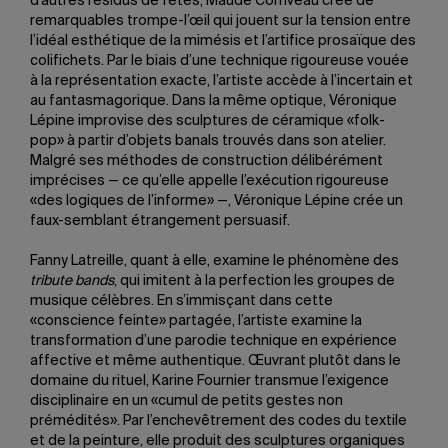
d’autres résidus de fêtes, Maude Corriveau crée de
remarquables trompe-l’œil qui jouent sur la tension entre
l’idéal esthétique de la mimésis et l’artifice prosaïque des
colifichets. Par le biais d’une technique rigoureuse vouée
à la représentation exacte, l’artiste accède à l’incertain et
au fantasmagorique. Dans la même optique, Véronique
Lépine improvise des sculptures de céramique «folk-
pop» à partir d’objets banals trouvés dans son atelier.
Malgré ses méthodes de construction délibérément
imprécises — ce qu’elle appelle l’exécution rigoureuse
«des logiques de l’informe» —, Véronique Lépine crée un
faux-semblant étrangement persuasif.
Fanny Latreille, quant à elle, examine le phénomène des
tribute bands
, qui imitent à la perfection les groupes de
musique célèbres. En s’immisçant dans cette
«conscience feinte» partagée, l’artiste examine la
transformation d’une parodie technique en expérience
affective et même authentique. Œuvrant plutôt dans le
domaine du rituel, Karine Fournier transmue l’exigence
disciplinaire en un «cumul de petits gestes non
prémédités». Par l’enchevêtrement des codes du textile
et de la peinture, elle produit des sculptures organiques