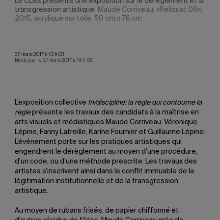
t la
Le CDEx présente une exposition sur le dérèglement et la
Le C
transgression artistique.
Maude Corriveau, «Reliquat 08»,
tran
2015, acrylique sur toile, 50 cm x 76 cm
2017
croi
27 mars 2017 à 10 h 03
Mis à jour le 27 mars 2017 à 14 h 03
L’exposition collective
In/discipline: la règle qui contourne la
règle
présente les travaux des candidats à la maîtrise en
arts visuels et médiatiques Maude Corriveau, Véronique
Lépine, Fanny Latreille, Karine Fournier et Guillaume Lépine.
L’événement porte sur les pratiques artistiques qui
engendrent le dérèglement au moyen d’une procédure,
d’un code, ou d’une méthode prescrite. Les travaux des
artistes s’inscrivent ainsi dans le conflit immuable de la
légitimation institutionnelle et de la transgression
artistique.
Au moyen de rubans frisés, de papier chiffonné et