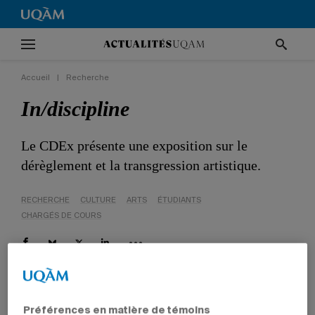
Accueil
|
Recherche
In/discipline
Le CDEx présente une exposition sur le
dérèglement et la transgression artistique.
RECHERCHE
CULTURE
ARTS
ÉTUDIANTS
CHARGÉS DE COURS
Préférences en matière de témoins