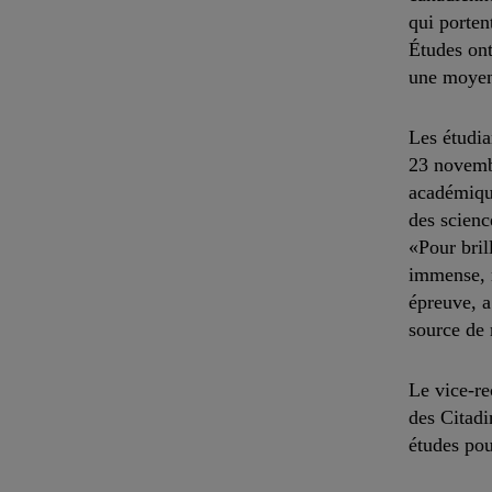
qui porten
Études ont
une moyen
Les étudia
23 novembr
académique
des scienc
«Pour bril
immense, m
épreuve, a
source de 
Le vice-re
des Citadi
études pou