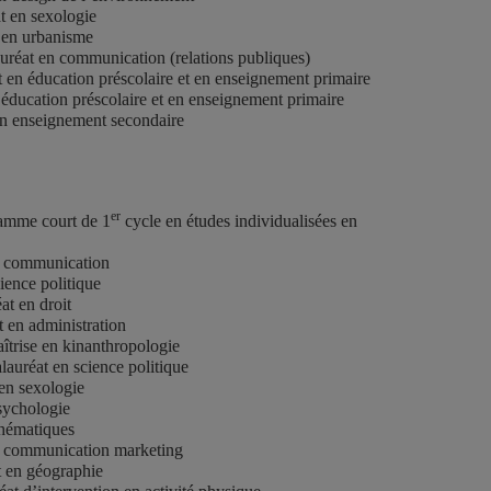
t en sexologie
t en urbanisme
uréat en communication (relations publiques)
t en éducation préscolaire et en enseignement primaire
 éducation préscolaire et en enseignement primaire
 en enseignement secondaire
er
ramme court de 1
cycle en études individualisées en
n communication
ience politique
t en droit
 en administration
îtrise en kinanthropologie
uréat en science politique
en sexologie
sychologie
thématiques
n communication marketing
 en géographie