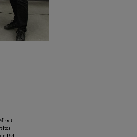
Jean-Christian Pleau, doyen de la Faculté des arts,
(cheerleading).
Nathalie St-Pierre
AM ont
sités
sur 184 –