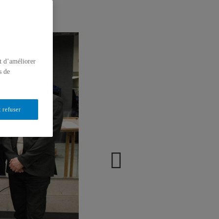
t d’améliorer
s de
 refuser