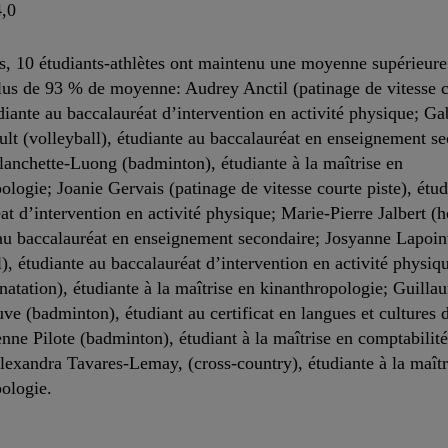
4,0
rs, 10 étudiants-athlètes ont maintenu une moyenne supérieure
plus de 93 % de moyenne: Audrey Anctil (patinage de vitesse 
udiante au baccalauréat d’intervention en activité physique; Ga
t (volleyball), étudiante au baccalauréat en enseignement se
anchette-Luong (badminton), étudiante à la maîtrise en
ologie; Joanie Gervais (patinage de vitesse courte piste), étud
at d’intervention en activité physique; Marie-Pierre Jalbert (
au baccalauréat en enseignement secondaire; Josyanne Lapoin
l), étudiante au baccalauréat d’intervention en activité physi
atation), étudiante à la maîtrise en kinanthropologie; Guilla
e (badminton), étudiant au certificat en langues et cultures 
enne Pilote (badminton), étudiant à la maîtrise en comptabilité
Alexandra Tavares-Lemay, (cross-country), étudiante à la maîtr
ologie.