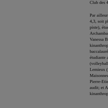
Club des 
Par ailleu
4,3, soit 
piste), ét
Archambaul
Vanessa Bl
kinanthrop
baccalauré
étudiante 
(volleybal
Lemieux (n
Maisonneuv
Pierre-Eti
audit; et 
kinanthrop