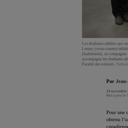
Charles Miller
Les étudiants-athlètes qui 
), Vincent
Lemay (cross-country/athlét
Mariette Develay
(badminton), en compagnie d
erre
accompagne les étudiants-ath
Faculté des sciences.
Nathali
Par
Jean
24 novembre 
Mis à jour le 
Pour une 
obtenu l’u
canadienne