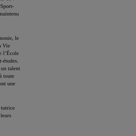
 Sport-
 maintenu
monie, le
a Vie
e l’École
t-études.
 un talent
à toute
sont une
tutrice
 leurs