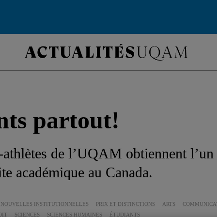
nts partout!
s-athlètes de l’UQAM obtiennent l’un 
site académique au Canada.
NOUVELLES INSTITUTIONNELLES
PRIX ET DISTINCTIONS
ARTS
COMMUNICA
OIT
SCIENCES
SCIENCES HUMAINES
ÉTUDIANTS