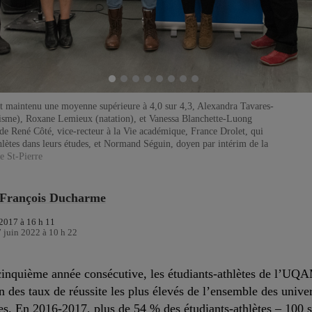
ont maintenu une moyenne supérieure à 4,0 sur 4,3, Alexandra Tavares-
isme), Roxane Lemieux (natation), et Vanessa Blanchette-Luong
e René Côté, vice-recteur à la Vie académique, France Drolet, qui
lètes dans leurs études, et Normand Séguin, doyen par intérim de la
e St-Pierre
-François Ducharme
2017 à 16 h 11
7 juin 2022 à 10 h 22
cinquième année consécutive, les étudiants-athlètes de l’UQ
n des taux de réussite les plus élevés de l’ensemble des univer
s. En 2016-2017, plus de 54 % des étudiants-athlètes – 100 