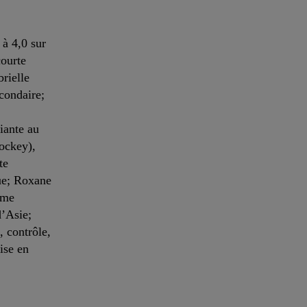
 à 4,0 sur
courte
brielle
condaire;
iante au
hockey),
te
que; Roxane
ume
d’Asie;
, contrôle,
ise en