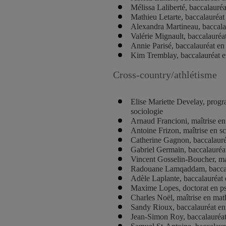
Mélissa Laliberté, baccalauréa
Mathieu Letarte, baccalauréa
Alexandra Martineau, baccala
Valérie Mignault, baccalauréa
Annie Parisé, baccalauréat en
Kim Tremblay, baccalauréat
Cross-country/athlétisme
Elise Mariette Develay, prog
sociologie
Arnaud Francioni, maîtrise e
Antoine Frizon, maîtrise en sc
Catherine Gagnon, baccalauréa
Gabriel Germain, baccalauréat
Vincent Gosselin-Boucher, ma
Radouane Lamqaddam, baccala
Adèle Laplante, baccalauréat 
Maxime Lopes, doctorat en p
Charles Noël, maîtrise en ma
Sandy Rioux, baccalauréat e
Jean-Simon Roy, baccalauréat