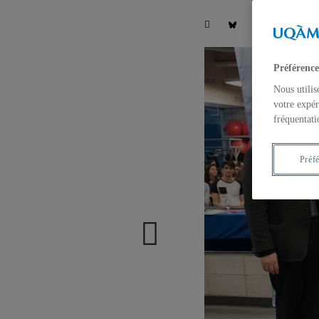
Préférence
Nous utilis
votre expér
fréquentati
Préf