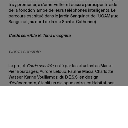
à s’y promener, à s’émerveiller et aussi à participer à l’aide
de la fonction lampe de leurs téléphones intelligents. Le
parcours est situé dans le jardin Sanguinet de l’UQAM (rue
Sanguinet, au nord de la rue Sainte-Catherine).
Corde sensible
et
Terra incognita
Corde sensible
.
Le projet
Corde sensible
, créé par les étudiantes Marie-
Pier Bourdages, Aurore Leloup, Pauline Macia, Charlotte
Wasser, Karine Vouillamoz, du D.E.S.S. en design
d’événements, établit un dialogue entre les Habitations
Jeanne-Mance et leur environnement. Au centre du site,
Corde sensible
met en lumière les tensions de ce lieu
singulier. Sur la
page Facebook du projet Corde sensible,
des vidéos présentent les différentes étapes de la
conception de l’œuvre.
Terra incognita.