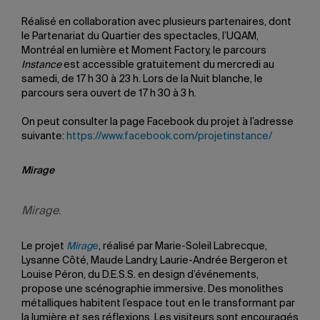
Réalisé en collaboration avec plusieurs partenaires, dont
le Partenariat du Quartier des spectacles, l’UQAM,
Montréal en lumière et Moment Factory, le parcours
Instance
est accessible gratuitement du mercredi au
samedi, de 17 h 30 à 23 h. Lors de la Nuit blanche, le
parcours sera ouvert de 17 h 30 à 3 h.
On peut consulter la page Facebook du projet à l’adresse
suivante:
https://www.facebook.com/projetinstance/
Mirage
Mirage
.
Le projet
Mirag
e
, réalisé par Marie-Soleil Labrecque,
Lysanne Côté, Maude Landry, Laurie-Andrée Bergeron et
Louise Péron, du D.E.S.S. en design d’événements,
propose une scénographie immersive. Des monolithes
métalliques habitent l’espace tout en le transformant par
la lumière et ses réflexions. Les visiteurs sont encouragés