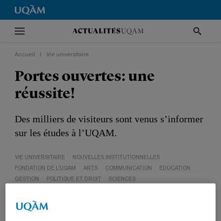
Accueil
|
Vie universitaire
Portes ouvertes: une
réussite!
Des milliers de visiteurs sont venus s’informer
sur les études à l’UQAM.
VIE UNIVERSITAIRE
NOUVELLES INSTITUTIONNELLES
FONDATION DE L'UQAM
ARTS
COMMUNICATION
ÉDUCATION
GESTION
POLITIQUE ET DROIT
SCIENCES
SCIENCES HUMAINES