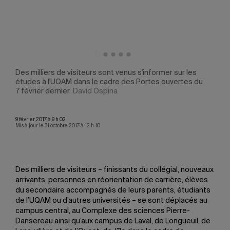
Des milliers de visiteurs sont venus s'informer sur les
Des 
u
études à l'UQAM dans le cadre des Portes ouvertes du
étud
7 février dernier.
David Ospina
7 fév
9 février 2017 à 9 h 02
Mis à jour le 31 octobre 2017 à 12 h 10
Des milliers de visiteurs – finissants du collégial, nouveaux
arrivants, personnes en réorientation de carrière, élèves
du secondaire accompagnés de leurs parents, étudiants
de l’UQAM ou d’autres universités – se sont déplacés au
campus central, au Complexe des sciences Pierre-
Dansereau ainsi qu’aux campus de Laval, de Longueuil, de