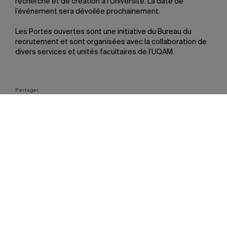
recherche et de création à l’Université. La date de
l’événement sera dévoilée prochainement.
Les Portes ouvertes sont une initiative du Bureau du
recrutement et sont organisées avec la collaboration de
divers services et unités facultaires de l’UQAM.
Partager
À lire aussi
Les plus populaires