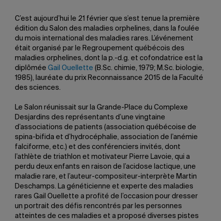
C’est aujourd’hui le 21 février que s’est tenue la première
édition du Salon des maladies orphelines, dans la foulée
du mois international des maladies rares. L’événement
était organisé par le Regroupement québécois des
maladies orphelines, dont la p.-d.g. et cofondatrice est la
diplômée
Gail Ouellette
(B.Sc. chimie, 1979; M.Sc. biologie,
1985), lauréate du prix Reconnaissance 2015 de la Faculté
des sciences.
Le Salon réunissait sur la Grande-Place du Complexe
Desjardins des représentants d’une vingtaine
d’associations de patients (association québécoise de
spina-bifida et d’hydrocéphalie, association de l’anémie
falciforme, etc.) et des conférenciers invités, dont
l’athlète de triathlon et motivateur Pierre Lavoie, qui a
perdu deux enfants en raison de l’acidose lactique, une
maladie rare, et l’auteur-compositeur-interprète Martin
Deschamps. La généticienne et experte des maladies
rares Gail Ouellette a profité de l’occasion pour dresser
un portrait des défis rencontrés par les personnes
atteintes de ces maladies et a proposé diverses pistes