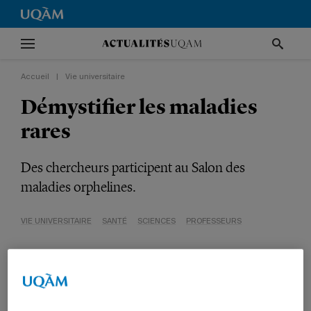
Accueil
|
Vie universitaire
Démystifier les maladies
rares
Des chercheurs participent au Salon des
maladies orphelines.
VIE UNIVERSITAIRE
SANTÉ
SCIENCES
PROFESSEURS