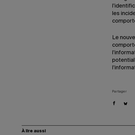
l’identif
les incid
comport
Le nouvea
comport
l’informa
potentia
l’informa
Partager
À lire aussi