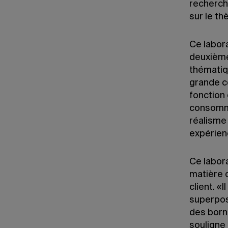
recherch
sur le t
Ce labor
deuxième
thématiq
grande c
fonction 
consomma
réalisme 
expérien
Ce labor
matière 
client. «
superpos
des borne
souligne