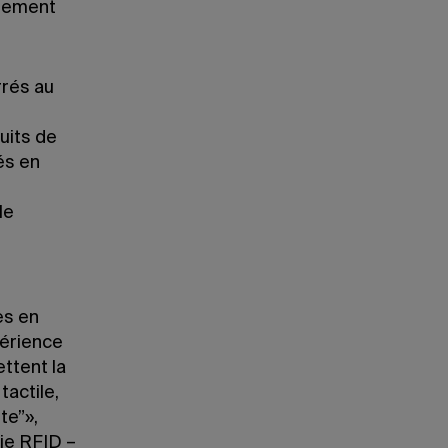
uement
rrés au
uits de
és en
le
es en
périence
ettent la
actile,
te”»,
ie RFID –