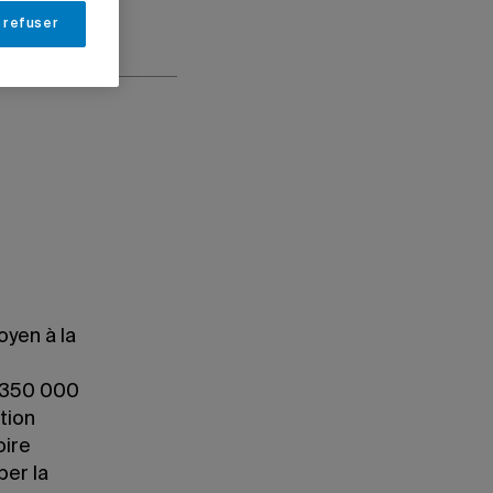
 refuser
oyen à la
 350 000
tion
oire
er la