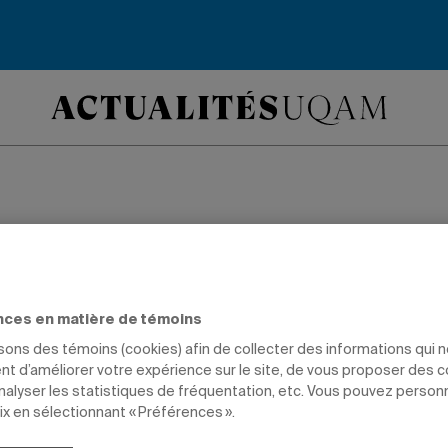
toire écoresponsab
obtient plus de 350 000 $ de la FCI pou
nces en matière de témoins
asin» universitaire expérimental éco
isons des témoins (cookies) afin de collecter des informations qui 
t d’améliorer votre expérience sur le site, de vous proposer des 
analyser les statistiques de fréquentation, etc. Vous pouvez person
ix en sélectionnant « Préférences ».
ENT
GESTION
PROFESSEURS