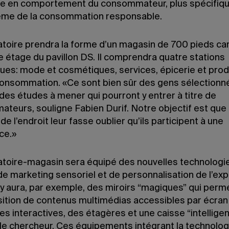
e en comportement du consommateur, plus spécifiq
hème de la consommation responsable.
atoire prendra la forme d’un magasin de 700 pieds ca
 étage du pavillon DS. Il comprendra quatre stations
ues: mode et cosmétiques, services, épicerie et prod
onsommation. «Ce sont bien sûr des gens sélectionn
des études à mener qui pourront y entrer à titre de
teurs, souligne Fabien Durif. Notre objectif est que 
de l’endroit leur fasse oublier qu’ils participent à une
ce.»
atoire-magasin sera équipé des nouvelles technologi
de marketing sensoriel et de personnalisation de l’ex
Il y aura, par exemple, des miroirs “magiques” qui perm
ition de contenus multimédias accessibles par écran t
s interactives, des étagères et une caisse “intelligen
 le chercheur. Ces équipements intégrant la technolog