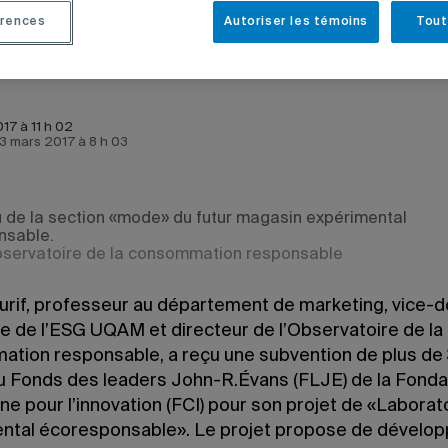
rences
Autoriser les témoins
Tout
017 à 11 h 02
e 3 mars 2017 à 8 h 03
 de la section «mode» du futur magasin expérimental
nsable.
servatoire de la consommation responsable
urif, professeur au département de marketing, vice-d
e de l’ESG UQAM et directeur de l’Observatoire de la
tion responsable, a reçu une subvention de plus de
du Fonds des leaders John-R.Évans (FLJE) de la Fonda
e pour l’innovation (FCI) pour son projet de «Laborat
ntal écoresponsable». Le projet propose de développ