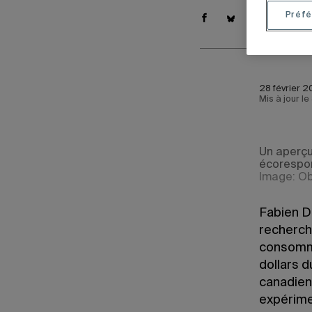
Préfé
28 février 2
Mis à jour l
Un aperçu
écorespo
Image: Ob
Fabien D
recherch
consomma
dollars 
canadienn
expérime