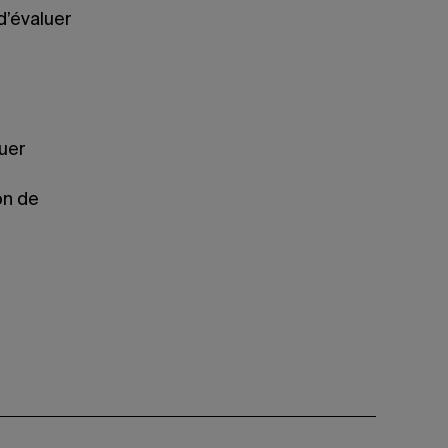
d’évaluer
uer
on de