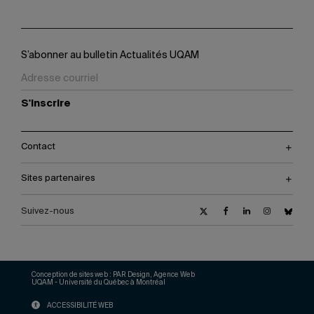
S’abonner au bulletin Actualités UQAM
S'inscrire
Contact
Sites partenaires
Suivez-nous
Conception de sites web :
PAR Design, Agence Web
UQAM - Université du Québec à Montréal
ACCESSIBILITÉ WEB