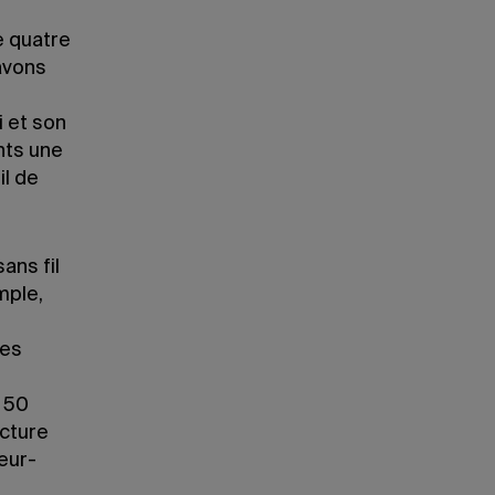
e quatre
avons
 et son
nts une
il de
ans fil
mple,
tes
 50
cture
eur-