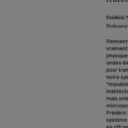
Frédéric 
Professeu
Réinvent
vraiment?
physique,
ondes él
pour tran
notre sy
“impulsio
indétecta
mais ent
microsec
Frédéric 
système 
en offra