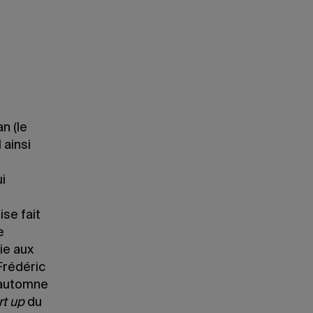
n (le
 ainsi
i
ise fait
e
ie aux
Frédéric
’automne
rt up
du