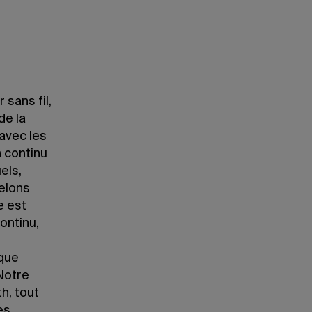
sans fil,
de la
 avec les
 continu
els,
elons
e est
ontinu,
ique
 Notre
h, tout
es