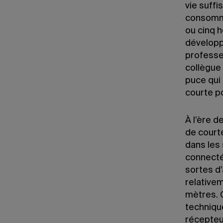
vie suffi
consomma
ou cinq 
développ
professe
collègue
puce qui 
courte p
À l’ère d
de court
dans les 
connectée
sortes d
relative
mètres. 
technique
récepteur