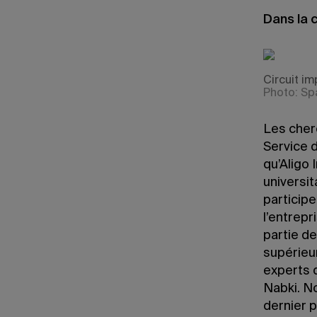
Dans la 
Circuit i
Photo: Sp
Les cherc
Service d
qu’Aligo 
universit
participe
l’entrepr
partie de
supérieu
experts d
Nabki. N
dernier p