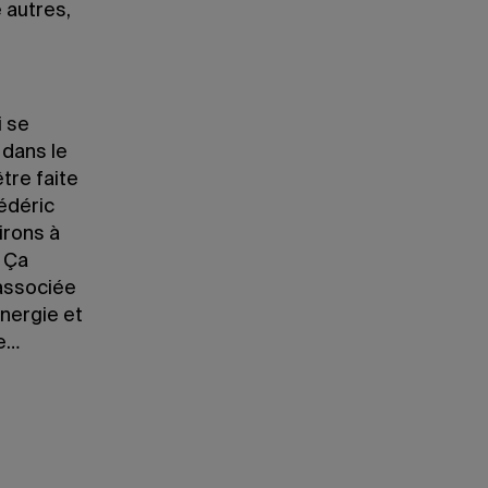
 autres,
i se
 dans le
tre faite
rédéric
sirons à
. Ça
 associée
nergie et
re…