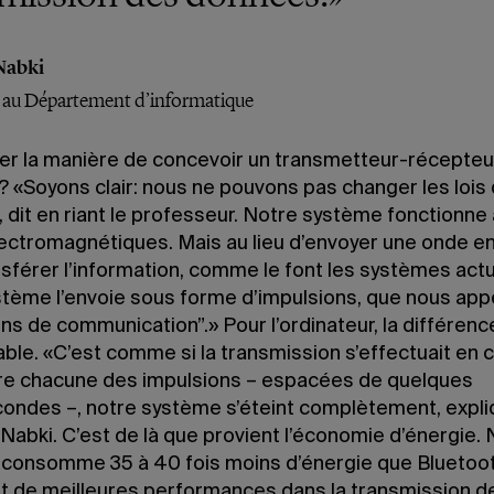
Nabki
r au Département d’informatique
er la manière de concevoir un transmetteur-récepteur 
 «Soyons clair: nous ne pouvons pas changer les lois 
 dit en riant le professeur. Notre système fonctionne
ectromagnétiques. Mais au lieu d’envoyer une onde en
sférer l’information, comme le font les systèmes actu
stème l’envoie sous forme d’impulsions, que nous app
ns de communication”.» Pour l’ordinateur, la différenc
ble. «C’est comme si la transmission s’effectuait en c
re chacune des impulsions – espacées de quelques
ondes –, notre système s’éteint complètement, expl
Nabki. C’est de là que provient l’économie d’énergie.
consomme 35 à 40 fois moins d’énergie que Bluetoot
nt de meilleures performances dans la transmission d