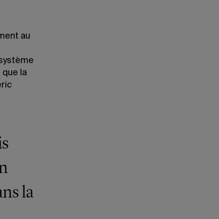
ment au
e système
 que la
ric
is
en
ns la