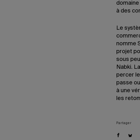
domaine 
à des co
Le systè
commerci
nomme Sp
projet po
sous peu 
Nabki. La
percer le
passe ou
à une vé
les reto
Partager