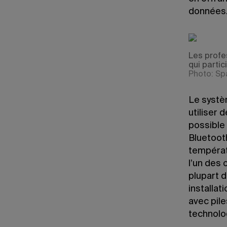
données
Les profe
qui partic
Photo: Sp
Le systèm
utiliser 
possible 
Bluetoot
températu
l’un des 
plupart d
installat
avec pile
technolo