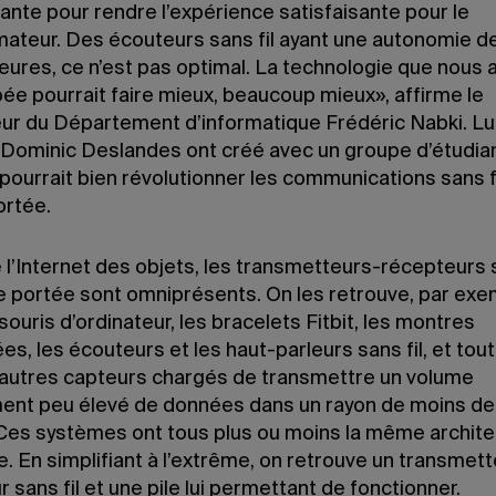
sante pour rendre l’expérience satisfaisante pour le
teur. Des écouteurs sans fil ayant une autonomie d
heures, ce n’est pas optimal. La technologie que nous 
ée pourrait faire mieux, beaucoup mieux», affirme le
ur du Département d’informatique Frédéric Nabki. Lui
 Dominic Deslandes ont créé avec un groupe d’étudia
pourrait bien révolutionner les communications sans f
ortée.
e l’Internet des objets, les transmetteurs-récepteurs s
e portée sont omniprésents. On les retrouve, par exe
souris d’ordinateur, les bracelets Fitbit, les montres
s, les écouteurs et les haut-parleurs sans fil, et tou
’autres capteurs chargés de transmettre un volume
ment peu élevé de données dans un rayon de moins de
Ces systèmes ont tous plus ou moins la même archite
. En simplifiant à l’extrême, on retrouve un transmett
 sans fil et une pile lui permettant de fonctionner.