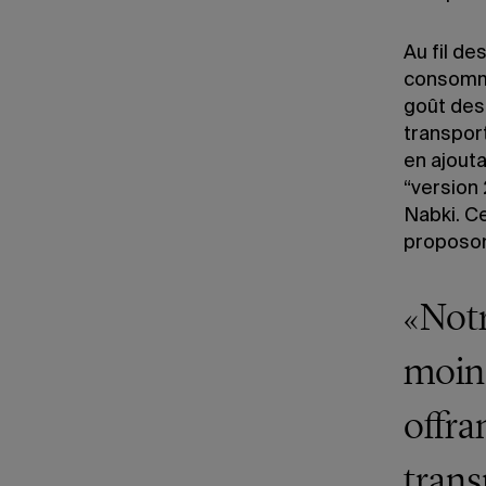
Au fil de
consomma
goût des
transport
en ajout
“version 
Nabki. C
proposo
«Notr
moins
offra
trans