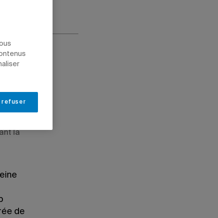
nous
contenus
naliser
 refuser
ant la
peine
p
urée de