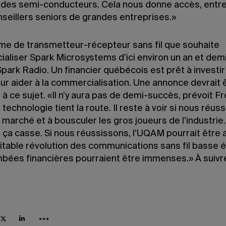
des semi-conducteurs. Cela nous donne accès, entre
nseillers seniors de grandes entreprises.»
me de transmetteur-récepteur sans fil que souhaite
aliser Spark Microsystems d’ici environ un an et dem
ark Radio. Un financier québécois est prêt à investir
ur aider à la commercialisation. Une annonce devrait ê
à ce sujet. «Il n’y aura pas de demi-succès, prévoit F
 technologie tient la route. Il reste à voir si nous réus
 marché et à bousculer les gros joueurs de l’industrie
 ça casse. Si nous réussissons, l’UQAM pourrait être
ritable révolution des communications sans fil basse é
mbées financières pourraient être immenses.» À suiv