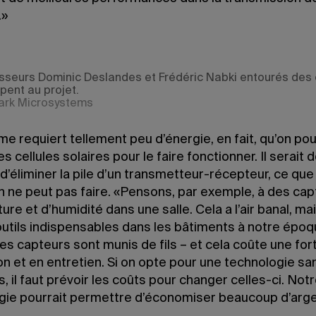
.»
sseurs Dominic Deslandes et Frédéric Nabki entourés des 
ipent au projet.
ark Microsystems
e requiert tellement peu d’énergie, en fait, qu’on pou
des cellules solaires pour le faire fonctionner. Il serait 
d’éliminer la pile d’un transmetteur-récepteur, ce que
h ne peut pas faire. «Pensons, par exemple, à des ca
re et d’humidité dans une salle. Cela a l’air banal, mai
outils indispensables dans les bâtiments à notre époqu
es capteurs sont munis de fils – et cela coûte une for
ion et en entretien. Si on opte pour une technologie san
s, il faut prévoir les coûts pour changer celles-ci. Not
gie pourrait permettre d’économiser beaucoup d’arge