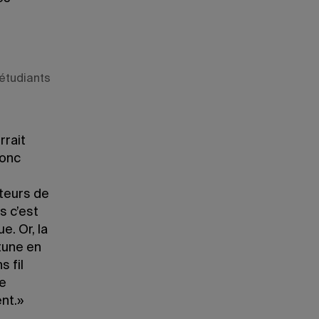
étudiants
rrait
donc
pteurs de
s c’est
e. Or, la
tune en
s fil
re
nt.»