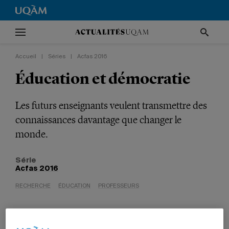
Accueil
|
Séries
|
Acfas 2016
Éducation et démocratie
Les futurs enseignants veulent transmettre des
connaissances davantage que changer le
monde.
Série
Acfas 2016
RECHERCHE
ÉDUCATION
PROFESSEURS