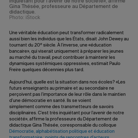
inquiétant pour l’avenir de notre société», affirme
Gina Thésée, professeure au Département de
didactique.
Photo: iStock
Une véritable éducation peut transformer radicalement
aussi bien les individus que les États, disait John Dewey au
e
tournant du 20
siècle. À l’inverse, une «éducation
bancaire», qui viserait uniquement à préparer les jeunes
au marché du travail, peut contribuer à maintenir les
dynamiques systémiques oppressives, estimait Paulo
Freire quelques décennies plus tard.
Aujourd’hui, quelle est la situation dans nos écoles? «Les
futurs enseignants au primaire et au secondaire ne
perçoivent pas l’importance de leur rôle dans le maintien
d’une démocratie en santé. Ils se voient
simplement comme des transmetteurs de savoirs
disciplinaires. C’est très inquiétant pour l’avenir de notre
société», affirme la professeure du Département de
didactique Gina Thésée, coresponsable du colloque
Démocratie, alphabétisation politique et éducation
transformatoire : points de rencontres d’acteurs