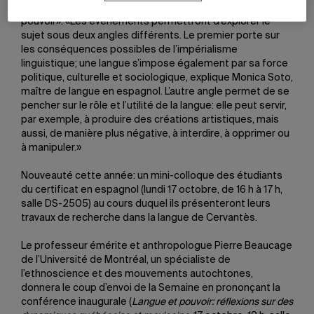
pour thème cette année «
Lengua y poder
/Langue et
pouvoir». «Les événements permettront d’explorer le
sujet sous deux angles différents. Le premier porte sur
les conséquences possibles de l’impérialisme
linguistique; une langue s’impose également par sa force
politique, culturelle et sociologique, explique Monica Soto,
maître de langue en espagnol. L’autre angle permet de se
pencher sur le rôle et l’utilité de la langue: elle peut servir,
par exemple, à produire des créations artistiques, mais
aussi, de manière plus négative, à interdire, à opprimer ou
à manipuler.»
Nouveauté cette année: un mini-colloque des étudiants
du certificat en espagnol (lundi 17 octobre, de 16 h à 17 h,
salle DS-2505) au cours duquel ils présenteront leurs
travaux de recherche dans la langue de Cervantès.
Le professeur émérite et anthropologue Pierre Beaucage
de l’Université de Montréal, un spécialiste de
l’ethnoscience et des mouvements autochtones,
donnera le coup d’envoi de la Semaine en prononçant la
conférence inaugurale (
Langue et pouvoir: réflexions sur des