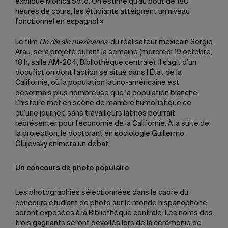
explique Monica Soto. On estime qu’au bout de 180
heures de cours, les étudiants atteignent un niveau
fonctionnel en espagnol.»
Le film
Un
día
sin mexicanos
, du réalisateur mexicain Sergio
Arau, sera projeté durant la semaine (mercredi 19 octobre,
18 h, salle AM-204, Bibliothèque centrale). Il s’agit d’un
docufiction dont l’action se situe dans l’État de la
Californie, où la population latino-américaine est
désormais plus nombreuse que la population blanche.
L’histoire met en scène de manière humoristique ce
qu’une journée sans travailleurs latinos pourrait
représenter pour l’économie de la Californie. À la suite de
la projection, le doctorant en sociologie Guillermo
Glujovsky animera un débat.
Un concours de photo populaire
Les photographies sélectionnées dans le cadre du
concours étudiant de photo sur le monde hispanophone
seront exposées à la Bibliothèque centrale. Les noms des
trois gagnants seront dévoilés lors de la cérémonie de