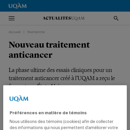
Accueil
|
Recherche
Nouveau traitement
anticancer
La phase ultime des essais cliniques pour un
traitement anticancer créé à l’UQAM a reçu le
feu vert aux États-Unis.
RECHERCHE
SANTÉ
SCIENCES
PROFESSEURS
Préférences en matière de témoins
Nous utilisons des témoins (cookies) afin de collecter
des informations qui nous permettent d’améliorer votre