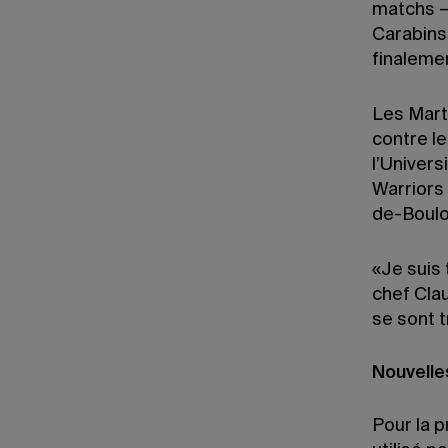
matchs –,
Carabins 
finaleme
Les Martl
contre l
l’Univers
Warriors 
de-Boulo
«Je suis 
chef Clau
se sont t
Nouvelles
Pour la p