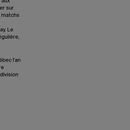
e aux
er sur
s matchs
ay. Le
égulière,
ébec l’an
re
division