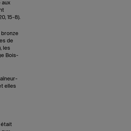
e aux
nt
0, 15-8).
e bronze
ees de
, les
ge Bois-
raîneur-
t elles
 était