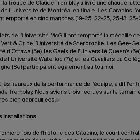
 la troupe de Claude Tremblay a livré une chaude lutt
de l’Université de Montréal en finale. Les Carabins l’o
nt emporté en cinq manches (19-25, 22-25, 25-13, 25-2
ets de l’Université McGill ont remporté la médaille d
e Vert & Or de l’Université de Sherbrooke. Les Gee-G
ité d’Ottawa (5e), les Gaels de l’Université Queen’s (6e)
de l’Université Waterloo (7e) et les Cavaliers du Collè
gne (8e) participaient également au tournoi.
très heureux de la performance de l’équipe, a dit l’ent
de Tremblay. Nous avions trois recrues sur le terrain e
rès bien débrouillées.»
 installations
remière fois de l’histoire des Citadins, le court central