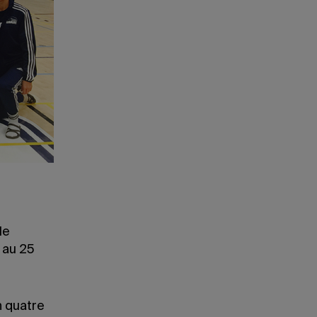
le
3 au 25
n quatre