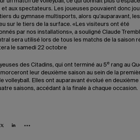
our un match de volleyball, ce qui donnait plus d’espac
 et aux spectateurs. Les joueuses pouvaient donc jou
tiers du gymnase multisports, alors qu’auparavant, le
ieu sur le tiers de la surface. «Les visiteurs ont été
nnés par nos installations», a souligné Claude Trembl
tral sera utilisé lors de tous les matchs de la saison r
tera le samedi 22 octobre
e
yeuses des Citadins, qui ont terminé au 5
rang au Qu
 amorceront leur deuxième saison au sein de la premiè
de volleyball. Elles ont auparavant évolué en deuxième 
atre saisons, accédant à la finale à chaque occasion.