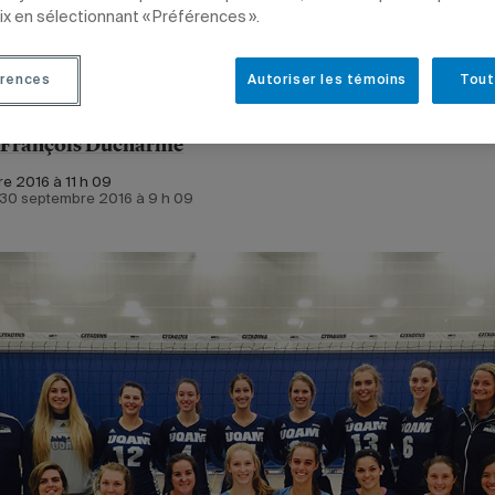
ix en sélectionnant « Préférences ».
rences
Autoriser les témoins
Tout
-François Ducharme
e 2016 à 11 h 09
e 30 septembre 2016 à 9 h 09