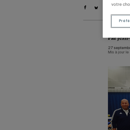
votre cho
Préfé
Par
Jean
27 septembr
Mis à jour l