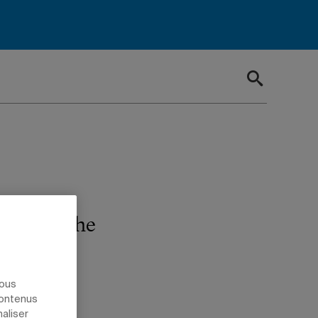
ième marche
nous
contenus
naliser