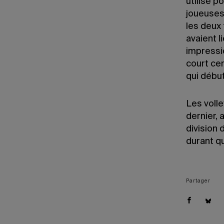
utilisé p
joueuses
les deux 
avaient l
impressio
court cen
qui débu
Les volle
dernier,
division 
durant qu
Partager