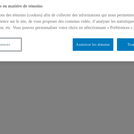
s en matière de témoins
ons des témoins (cookies) afin de collecter des informations qui nous permetten
ience sur le site, de vous proposer des contenus vidéo, d’analyser les statistique
on, etc. Vous pouvez personnaliser votre choix en sélectionnant « Préférences ».
érences
Autoriser les témoins
Tout