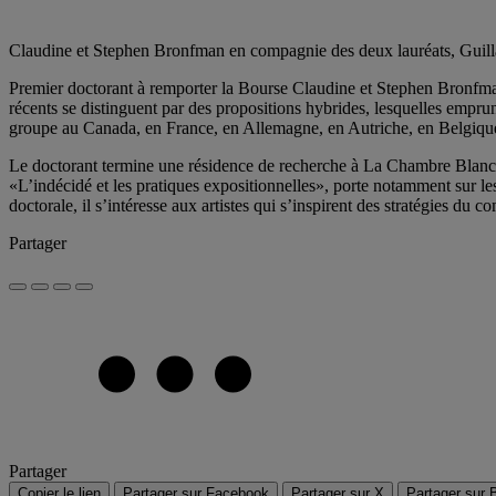
Claudine et Stephen Bronfman en compagnie des deux lauréats, Guil
Premier doctorant à remporter la Bourse Claudine et Stephen Bronfman, G
récents se distinguent par des propositions hybrides, lesquelles emprun
groupe au Canada, en France, en Allemagne, en Autriche, en Belgique
Le doctorant termine une résidence de recherche à La Chambre Blanche, 
«L’indécidé et les pratiques expositionnelles», porte notamment sur les
doctorale, il s’intéresse aux artistes qui s’inspirent des stratégies du
Partager
Partager
Copier le lien
Partager sur Facebook
Partager sur X
Partager sur 