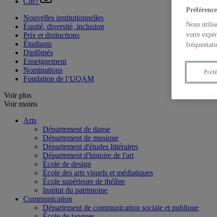
Clic!
Préférence
Nouvelles institutionnelles
Nous utilis
Équité, diversité, inclusion
votre expér
Prix et distinctions
Étudiants
fréquentati
Diplômés
Enseignement
Nominations
Préf
Fondation de l’UQAM
Voir plus
Voir moins
Arts
Département de danse
Département de musique
Département d'études littéraires
Département d'histoire de l'art
École de design
École des arts visuels et médiatiques
École supérieure de théâtre
Institut du patrimoine
Communication
Département de communication sociale et publique
École de langues