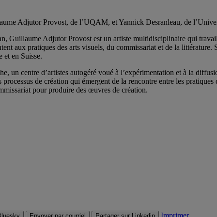
laume Adjutor Provost, de l’UQAM, et Yannick Desranleau, de l’Unive
uillaume Adjutor Provost est un artiste multidisciplinaire qui travaille 
tent aux pratiques des arts visuels, du commissariat et de la littérature
 et en Suisse.
un centre d’artistes autogéré voué à l’expérimentation et à la diffusion
 processus de création qui émergent de la rencontre entre les pratiques 
 commissariat pour produire des œuvres de création.
Imprimer
Bluesky
Envoyer par courriel
Partager sur Linkedin