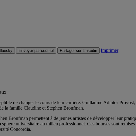
Imprimer
Bluesky
Envoyer par courriel
Partager sur Linkedin
leux
tible de changer le cours de leur carrière. Guillaume Adjutor Provost, 
 de la famille Claudine et Stephen Bronfman.
en Bronfman permettent à de jeunes artistes de développer leur pratiqu
a sphère universitaire au milieu professionnel. Ces bourses sont remises
ersité Concordia.