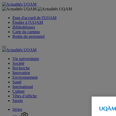
Page d'accueil de l'UQAM
Étudier à l'UQAM
Bibliothèques
Carte du campus
Bottin du personnel
Vie universitaire
Société
Recherche
Innovation
Environnement
Santé
International
Culture
Têtes d’affiche
Sports
Séries