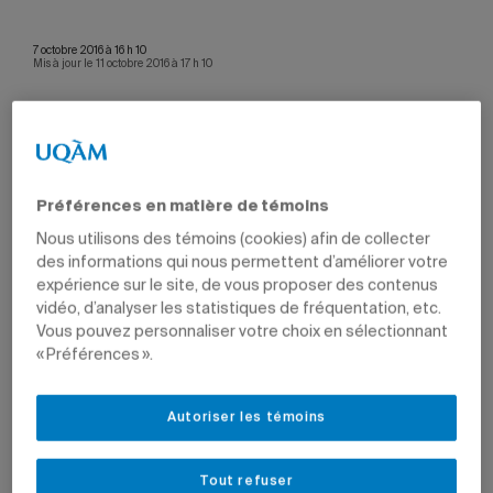
7 octobre 2016 à 16 h 10
Mis à jour le 11 octobre 2016 à 17 h 10
Stéphanie Tremblay, Kaspar Philipp Schattke,
Sophie Meunier, Benjamin Deruelle, Marina
Préférences en matière de témoins
Doucerain. Les professeurs Richard Matthew
Pollard, Denise Médico, Luca Gili et Isabelle
Nous utilisons des témoins (cookies) afin de collecter
Dumont n’apparaissent pas sur la photo.
des informations qui nous permettent d’améliorer votre
Photo: Nathalie St-Pierre
expérience sur le site, de vous proposer des contenus
vidéo, d’analyser les statistiques de fréquentation, etc.
La Faculté des sciences humaines, qui réunit neuf
Vous pouvez personnaliser votre choix en sélectionnant
départements et école, a accueilli récemment neuf
« Préférences ».
nouveaux professeurs lors d’une rencontre consacrée à
la relève en recherche. Ces recrues s’ajoutent à un corps
professoral fort de plus de 250 membres.
Autoriser les témoins
La professeure
Denise Médico
(Département de
sexologie) a soutenu sa thèse de doctorat à l’Université
Tout refuser