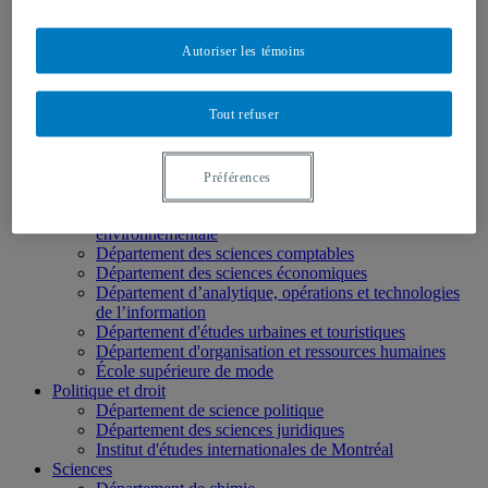
École des médias
Éducation
Autoriser les témoins
Département de didactique
Département de didactique des langues
Département d'éducation et formation spécialisées
Tout refuser
Département d'éducation et pédagogie
Gestion
Département de finance
Département de management
Préférences
Département de marketing
Département de stratégie, responsabilité sociale et
environnementale
Département des sciences comptables
Département des sciences économiques
Département d’analytique, opérations et technologies
de l’information
Département d'études urbaines et touristiques
Département d'organisation et ressources humaines
École supérieure de mode
Politique et droit
Département de science politique
Département des sciences juridiques
Institut d'études internationales de Montréal
Sciences