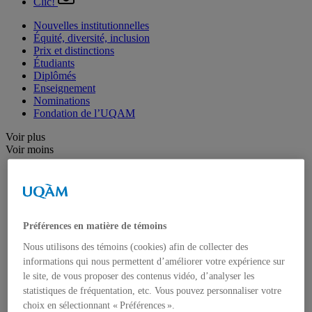
Clic!
Nouvelles institutionnelles
Équité, diversité, inclusion
Prix et distinctions
Étudiants
Diplômés
Enseignement
Nominations
Fondation de l’UQAM
Voir plus
Voir moins
Arts
Département de danse
Département de musique
Département d'études littéraires
Département d'histoire de l'art
Préférences en matière de témoins
École de design
Nous utilisons des témoins (cookies) afin de collecter des
École des arts visuels et médiatiques
École supérieure de théâtre
informations qui nous permettent d’améliorer votre expérience sur
Institut du patrimoine
le site, de vous proposer des contenus vidéo, d’analyser les
Communication
statistiques de fréquentation, etc. Vous pouvez personnaliser votre
Département de communication sociale et publique
choix en sélectionnant « Préférences ».
École de langues