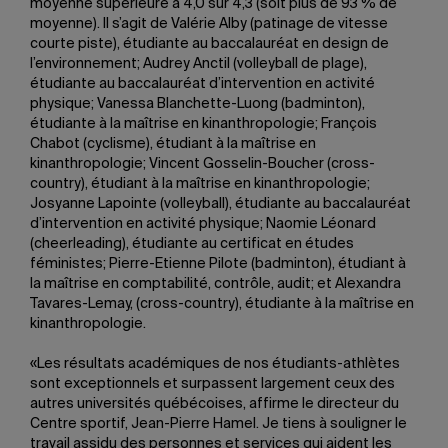
moyenne supérieure à 4,0 sur 4,3 (soit plus de 93 % de
moyenne). Il s’agit de Valérie Alby (patinage de vitesse
courte piste), étudiante au baccalauréat en design de
l’environnement; Audrey Anctil (volleyball de plage),
étudiante au baccalauréat d’intervention en activité
physique; Vanessa Blanchette-Luong (badminton),
étudiante à la maîtrise en kinanthropologie; François
Chabot (cyclisme), étudiant à la maîtrise en
kinanthropologie; Vincent Gosselin-Boucher (cross-
country), étudiant à la maîtrise en kinanthropologie;
Josyanne Lapointe (volleyball), étudiante au baccalauréat
d’intervention en activité physique; Naomie Léonard
(cheerleading), étudiante au certificat en études
féministes; Pierre-Etienne Pilote (badminton), étudiant à
la maîtrise en comptabilité, contrôle, audit; et Alexandra
Tavares-Lemay, (cross-country), étudiante à la maîtrise en
kinanthropologie.
«Les résultats académiques de nos étudiants-athlètes
sont exceptionnels et surpassent largement ceux des
autres universités québécoises, affirme le directeur du
Centre sportif, Jean-Pierre Hamel. Je tiens à souligner le
travail assidu des personnes et services qui aident les