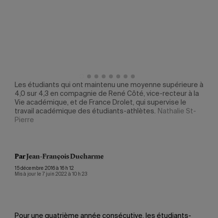
n
Les étudiants qui ont maintenu une moyenne supérieure à
Les 
e
4,0 sur 4,3 en compagnie de René Côté, vice-recteur à la
du d
Vie académique, et de France Drolet, qui supervise le
du C
travail académique des étudiants-athlètes.
Nathalie St-
Nor
Pierre
Par
Jean-François Ducharme
15 décembre 2016 à 16 h 12
Mis à jour le 7 juin 2022 à 10 h 23
Pour une quatrième année consécutive, les étudiants-