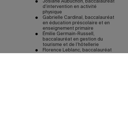
Josiane Aubuchon, baccalauréat
d’intervention en activité
physique
Gabrielle Cardinal, baccalauréat
en éducation préscolaire et en
enseignement primaire
Émilie Germain-Russell,
baccalauréat en gestion du
tourisme et de l’hôtellerie
Florence Leblanc, baccalauréat
d’intervention en activité
physique
Cynthia Perpall, baccalauréat
d’intervention en activité
physique profil enseignement
Marie-Pier Séguin, baccalauréat
en administration
Tableau d’honneur – Alliance Sport-
Études
École des sciences de la gestion
François Bourret, badminton,