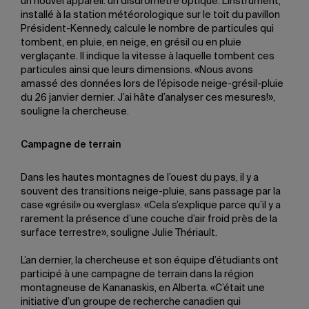
un nouvel appareil: un disdromètre optique. L’instrument,
installé à la station météorologique sur le toit du pavillon
Président-Kennedy, calcule le nombre de particules qui
tombent, en pluie, en neige, en grésil ou en pluie
verglaçante. Il indique la vitesse à laquelle tombent ces
particules ainsi que leurs dimensions. «Nous avons
amassé des données lors de l’épisode neige-grésil-pluie
du 26 janvier dernier. J’ai hâte d’analyser ces mesures!»,
souligne la chercheuse.
Campagne de terrain
Dans les hautes montagnes de l’ouest du pays, il y a
souvent des transitions neige-pluie, sans passage par la
case «grésil» ou «verglas». «Cela s’explique parce qu’il y a
rarement la présence d’une couche d’air froid près de la
surface terrestre», souligne Julie Thériault.
L’an dernier, la chercheuse et son équipe d’étudiants ont
participé à une campagne de terrain dans la région
montagneuse de Kananaskis, en Alberta. «C’était une
initiative d’un groupe de recherche canadien qui