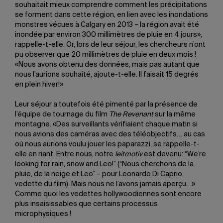
souhaitait mieux comprendre comment les précipitations
se forment dans cette région, en lien avec les inondations
monstres vécues à Calgary en 2013 – la région avait été
inondée par environ 300 millimètres de pluie en 4 jours»,
rappelle-t-elle. Or, lors de leur séjour, les chercheurs n’ont
pu observer que 20 millimètres de pluie en deux mois !
«Nous avons obtenu des données, mais pas autant que
nous l’aurions souhaité, ajoute-t-elle. Il faisait 15 degrés
en plein hiver!»
Leur séjour a toutefois été pimenté par la présence de
l’équipe de tournage du film
The Revenant
sur la même
montagne. «Des surveillants vérifiaient chaque matin si
nous avions des caméras avec des téléobjectifs… au cas
où nous aurions voulu jouer les paparazzi, se rappelle-t-
elle en riant. Entre nous, notre
leitmotiv
est devenu: “We’re
looking for rain, snow and Leo!” (“Nous cherchons de la
pluie, de la neige et Leo” – pour Leonardo Di Caprio,
vedette du film). Mais nous ne l’avons jamais aperçu…»
Comme quoi les vedettes hollywoodiennes sont encore
plus insaisissables que certains processus
microphysiques !