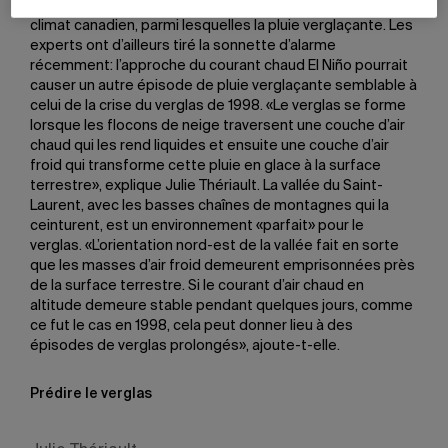
aux différentes précipitations hivernales qu’apporte le
climat canadien, parmi lesquelles la pluie verglaçante. Les
experts ont d’ailleurs tiré la sonnette d’alarme
récemment: l’approche du courant chaud El Niño pourrait
causer un autre épisode de pluie verglaçante semblable à
celui de la crise du verglas de 1998. «Le verglas se forme
lorsque les flocons de neige traversent une couche d’air
chaud qui les rend liquides et ensuite une couche d’air
froid qui transforme cette pluie en glace à la surface
terrestre», explique Julie Thériault. La vallée du Saint-
Laurent, avec les basses chaînes de montagnes qui la
ceinturent, est un environnement «parfait» pour le
verglas. «L’orientation nord-est de la vallée fait en sorte
que les masses d’air froid demeurent emprisonnées près
de la surface terrestre. Si le courant d’air chaud en
altitude demeure stable pendant quelques jours, comme
ce fut le cas en 1998, cela peut donner lieu à des
épisodes de verglas prolongés», ajoute-t-elle.
Prédire le verglas