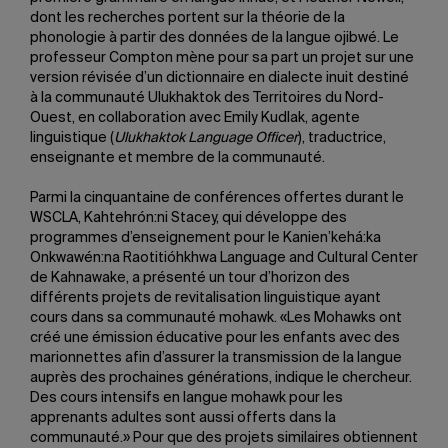
dont les recherches portent sur la théorie de la
phonologie à partir des données de la langue ojibwé. Le
professeur Compton mène pour sa part un projet sur une
version révisée d’un dictionnaire en dialecte inuit destiné
à la communauté Ulukhaktok des Territoires du Nord-
Ouest, en collaboration avec Emily Kudlak, agente
linguistique (
Ulukhaktok Language Officer
), traductrice,
enseignante et membre de la communauté.
Parmi la cinquantaine de conférences offertes durant le
WSCLA, Kahtehrón:ni Stacey, qui développe des
programmes d’enseignement pour le Kanien’kehá:ka
Onkwawén:na Raotitióhkhwa Language and Cultural Center
de Kahnawake, a présenté un tour d’horizon des
différents projets de revitalisation linguistique ayant
cours dans sa communauté mohawk. «Les Mohawks ont
créé une émission éducative pour les enfants avec des
marionnettes afin d’assurer la transmission de la langue
auprès des prochaines générations, indique le chercheur.
Des cours intensifs en langue mohawk pour les
apprenants adultes sont aussi offerts dans la
communauté.» Pour que des projets similaires obtiennent