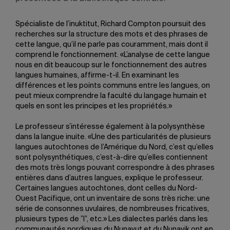
Spécialiste de l’inuktitut, Richard Compton poursuit des
recherches sur la structure des mots et des phrases de
cette langue, qu’il ne parle pas couramment, mais dont il
comprend le fonctionnement. «L’analyse de cette langue
nous en dit beaucoup sur le fonctionnement des autres
langues humaines, affirme-t-il. En examinant les
différences et les points communs entre les langues, on
peut mieux comprendre la faculté du langage humain et
quels en sont les principes et les propriétés.»
Le professeur s’intéresse également à la polysynthèse
dans la langue inuite. «Une des particularités de plusieurs
langues autochtones de l’Amérique du Nord, c’est qu’elles
sont polysynthétiques, c’est-à-dire qu’elles contiennent
des mots très longs pouvant correspondre à des phrases
entières dans d’autres langues, explique le professeur.
Certaines langues autochtones, dont celles du Nord-
Ouest Pacifique, ont un inventaire de sons très riche: une
série de consonnes uvulaires, de nombreuses fricatives,
plusieurs types de ”l”, etc.» Les dialectes parlés dans les
communautés nordiques du Nunavut et du Nunavik ont en