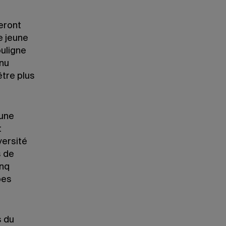
eront
e jeune
ouligne
nnu
tre plus
 une
t
versité
s de
inq
pes
s du