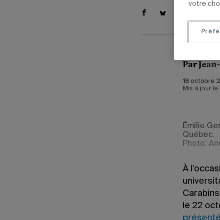
votre cho
Préfé
Par
Jean
18 octobre 2
Mis à jour l
Émilie Ge
Québec.
Photo: An
À l’occas
universit
Carabins 
le 22 oct
présentée