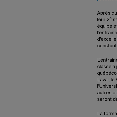
Après qu
e
leur 2
sa
équipe et
l’entraîn
d’excell
constant
L’entraî
classe à
québécois
Laval, le
l’Univers
autres p
seront d
La format