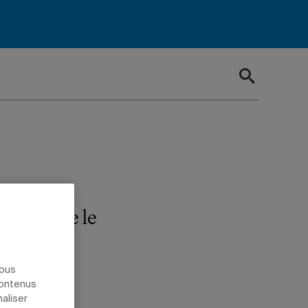
ouverture le
nous
contenus
naliser