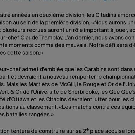
atre années en deuxième division, les Citadins amorc
ison au sein de la première division. «Nous aurons un
 plusieurs recrues auront un rôle important à jouer, s
eur-chef Claude Tremblay. L’an dernier, nous avons co
ents moments comme des mauvais. Notre défi sera d’ê
es cette saison.»
neur-chef admet d’emblée que les Carabins sont dans
 part et devraient à nouveau remporter le championna
. Mais les Martlets de McGill, le Rouge et Or de l’Uni
 Vert & Or de l’Université de Sherbrooke, les Gee Gee’
ité d’Ottawa et les Citadins devraient lutter pour les c
ositions au classement. «Les matchs contre ces équi
es batailles rangées.»
e
ion tentera de construire sur sa 2
place acquise lor