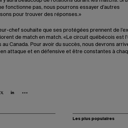
«Il y aura beaucoup de rotations durant les matchs. Si 
ne fonctionne pas, nous pourrons essayer d’autres
sons pour trouver des réponses.»
neur-chef souhaite que ses protégées prennent de l’e
iorent de match en match. «Le circuit québécois est l
s au Canada. Pour avoir du succès, nous devrons arriv
e en attaque et en défensive et être constantes à cha
Les plus populaires