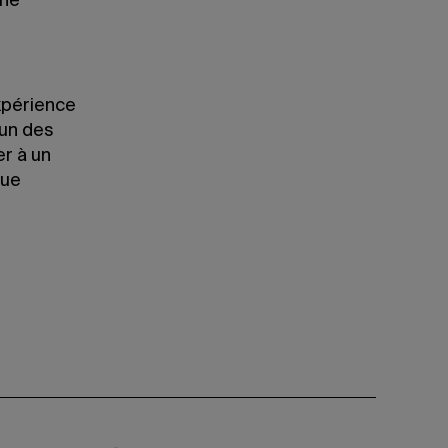
une
xpérience
’un des
er à un
que