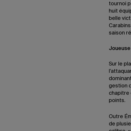
tournoi 
huit équ
belle vic
Carabins
saison ré
Joueuse 
Sur le pl
l’attaqua
dominante
gestion d
chapitre
points.
Outre Ém
de plusi