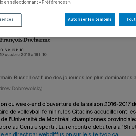
ix en sélectionnant « Préférences ».
rences
Autoriser les témoins
Tout
-François Ducharme
016 à 16 h 10
e 19 octobre 2016 à 16 h 10
rmain-Russell est l’une des joueuses les plus dominantes 
drew Dobrowolskyj
ion du week-end d’ouverture de la saison 2016-2017 du
aire de volleyball féminin, les Citadins accueilleront les
de l’Université de Montréal, championnes provinciales
obre au Centre sportif. La rencontre débutera à 18h e
 en direct par webdiffusion sur le site tvgo.ca
.