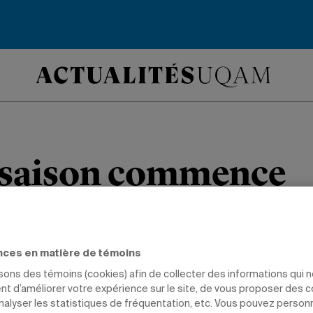
 saison commence
nine de volleyball jouera son match d’
 Centre sportif.
nces en matière de témoins
isons des témoins (cookies) afin de collecter des informations qui 
t d’améliorer votre expérience sur le site, de vous proposer des 
analyser les statistiques de fréquentation, etc. Vous pouvez person