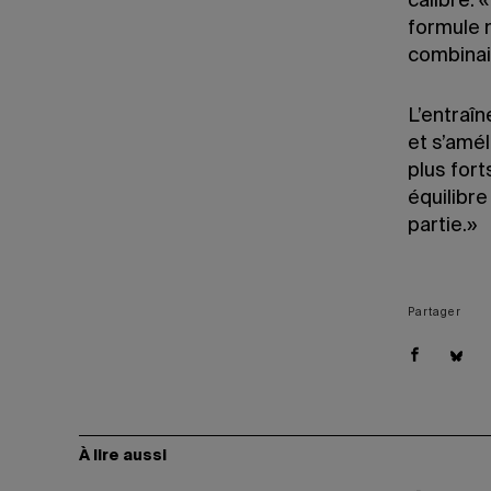
calibre. 
formule 
combinai
L’entraî
et s’amél
plus fort
équilibr
partie.»
Partager
À lire aussi