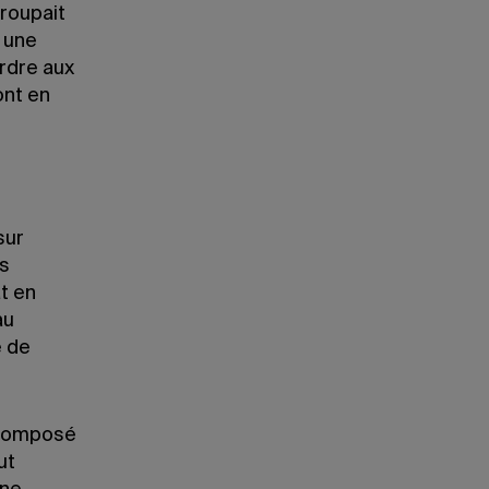
roupait
 une
ordre aux
ont en
sur
us
t en
au
e de
a composé
ut