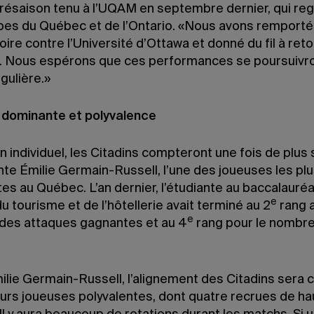
présaison tenu à l’UQAM en septembre dernier, qui reg
ipes du Québec et de l’Ontario. «Nous avons remporté
toire contre l’Université d’Ottawa et donné du fil à ret
. Nous espérons que ces performances se poursuivr
gulière.»
dominante et polyvalence
an individuel, les Citadins compteront une fois de plus 
nte Émilie Germain-Russell, l’une des joueuses les pl
s au Québec. L’an dernier, l’étudiante au baccalauréa
e
u tourisme et de l’hôtellerie avait terminé au 2
rang 
e
 des attaques gagnantes et au 4
rang pour le nombr
ilie Germain-Russell, l’alignement des Citadins ser
eurs joueuses polyvalentes, dont quatre recrues de ha