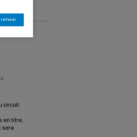
 refuser
au
 circuit
 en titre,
t sera