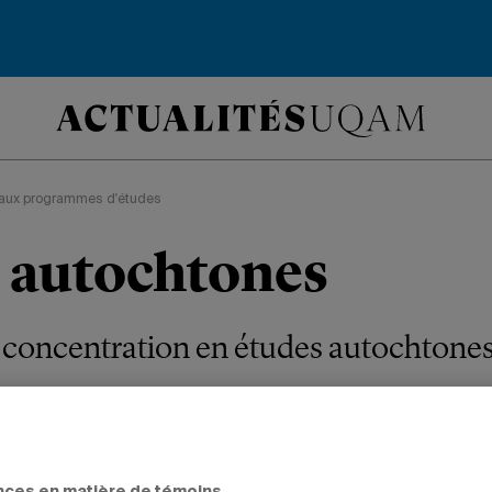
aux programmes d'études
 autochtones
concentration en études autochtones 
.
ammes d'études