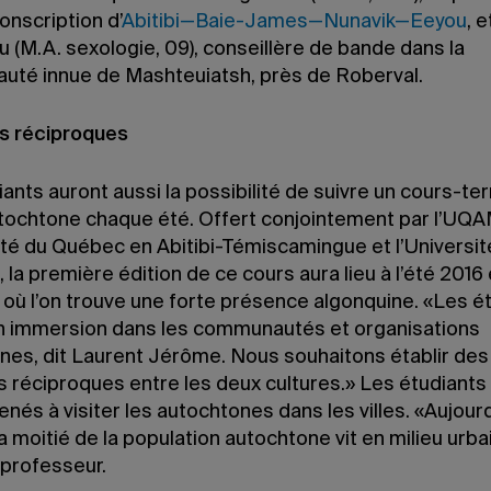
conscription d’
Abitibi—Baie-James—Nunavik—Eeyou
, e
 (M.A. sexologie, 09), conseillère de bande dans la
té innue de Mashteuiatsh, près de Roberval.
s réciproques
ants auront aussi la possibilité de suivre un cours-ter
utochtone chaque été. Offert conjointement par l’UQA
ité du Québec en Abitibi-Témiscamingue et l’Universit
 la première édition de ce cours aura lieu à l’été 2016
là où l’on trouve une forte présence algonquine. «Les é
n immersion dans les communautés et organisations
nes, dit Laurent Jérôme. Nous souhaitons établir des
 réciproques entre les deux cultures.» Les étudiants
nés à visiter les autochtones dans les villes. «Aujourd
a moitié de la population autochtone vit en milieu urba
 professeur.