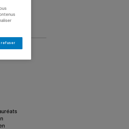
nous
contenus
naliser
 refuser
lauréats
en
 en