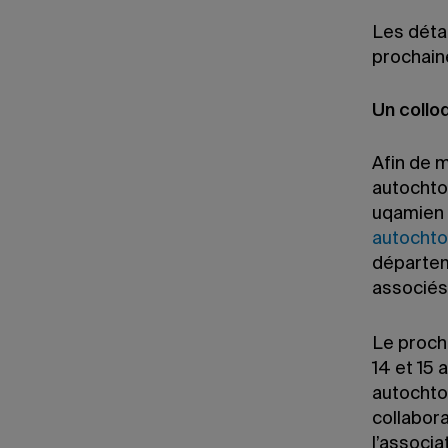
Les détai
prochain
Un collo
Afin de 
autochto
uqamien
autocht
départem
associés
Le procha
14 et 15 
autochto
collabor
l’associa