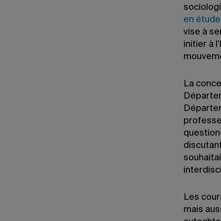
sociologi
en étude
vise à se
initier à
mouvemen
La conce
Départem
Départem
professe
question
discutant
souhaita
interdisci
Les cour
mais aus