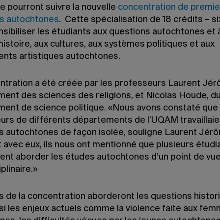
e pourront suivre la nouvelle
concentration de premie
s autochtones
. Cette spécialisation de 18 crédits – si
nsibiliser les étudiants aux questions autochtones et 
 l’histoire, aux cultures, aux systèmes politiques et aux
ts artistiques autochtones.
ntration a été créée par les professeurs Laurent Jér
ent des sciences des religions, et Nicolas Houde, d
ent de science politique. «Nous avons constaté que
urs de différents départements de l’UQAM travaillaien
s autochtones de façon isolée, souligne Laurent Jér
 avec eux, ils nous ont mentionné que plusieurs étudi
ient aborder les études autochtones d’un point de vu
plinaire.»
s de la concentration aborderont les questions histor
si les enjeux actuels comme la violence faite aux fe