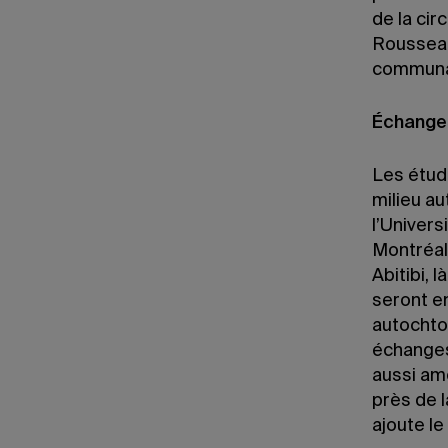
de la cir
Rousseau
communau
Échange
Les étudi
milieu a
l’Univers
Montréal,
Abitibi, 
seront e
autochto
échanges
aussi ame
près de l
ajoute le