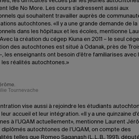
es, les difficultés vécues par les jeunes autochtones
t Idle No More. Les cours s’adressent aussi aux
onnels qui souhaitent travailler auprès de communaut
sations autochtones. «Il y a une grande demande de la
onnels dans les hôpitaux et les écoles, mentionne Lau
Avec la création du cégep Kiuna en 2011 – le seul cég
tion des autochtones est situé à Odanak, près de Troi
–, les enseignants ont besoin d’être familiarises avec 
 les réalités autochtones.»
érôme.
ilie Tournevache
tration vise aussi à rejoindre les étudiants autochton
 leur accueil et leur intégration. «Il y a une quinzaine d
nes à l’UQAM actuellement», mentionne Laurent Jér
s diplômés autochtones de l’UQAM, on compte des
lités telles que Romeo Saganash (L.L.B., 1991), déput