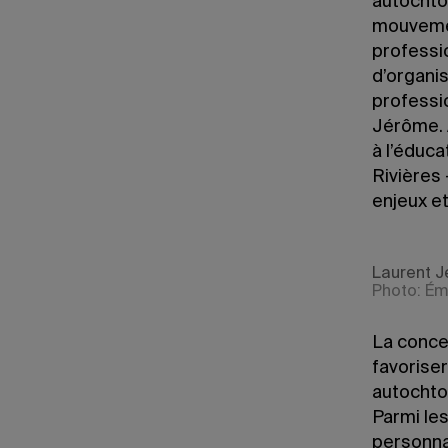
autochton
mouvemen
professi
d’organi
professi
Jérôme. 
à l’éduca
Rivières 
enjeux et
Laurent J
Photo: Ém
La concen
favoriser
autochto
Parmi le
personna