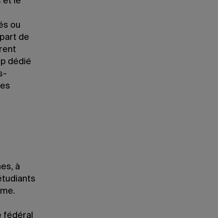
 et le
és ou
 part de
rent
ep dédié
s-
les
es, à
’étudiants
ôme.
é fédéral