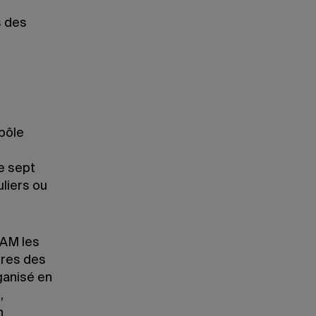
s des
pôle
e sept
liers ou
QAM les
oires des
ganisé en
,
n