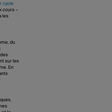
r cycle
x cours –
à les
ôme, du
u
 des
t sur les
ôme. En
ants
e
iques,
mmes