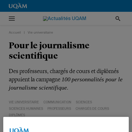
Accueil
|
Vie universitaire
Pour le journalisme
scientifique
Des professeurs, chargés de cours et diplômés
appuient la campagne
100
personnalités pour le
.
journalisme scientifique
VIE UNIVERSITAIRE
COMMUNICATION
SCIENCES
SCIENCES HUMAINES
PROFESSEURS
CHARGÉS DE COURS
DIPLÔMÉS