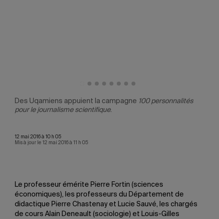
és
Des Uqamiens appuient la campagne
100 personnalités
Des
pour le journalisme scientifique
.
pour
12 mai 2016 à 10 h 05
Mis à jour le 12 mai 2016 à 11 h 05
Le professeur émérite Pierre Fortin (sciences
économiques), les professeurs du Département de
didactique Pierre Chastenay et Lucie Sauvé, les chargés
de cours Alain Deneault (sociologie) et Louis-Gilles