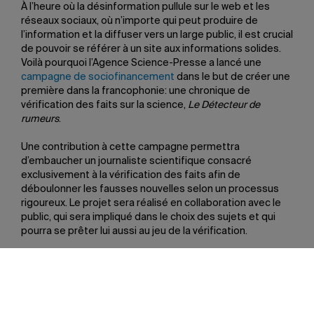
À l’heure où la désinformation pullule sur le web et les
réseaux sociaux, où n’importe qui peut produire de
l’information et la diffuser vers un large public, il est crucial
de pouvoir se référer à un site aux informations solides.
Voilà pourquoi l’Agence Science-Presse a lancé une
campagne de sociofinancement
dans le but de créer une
première dans la francophonie: une chronique de
vérification des faits sur la science,
Le Détecteur de
rumeurs
.
Une contribution à cette campagne permettra
d’embaucher un journaliste scientifique consacré
exclusivement à la vérification des faits afin de
déboulonner les fausses nouvelles selon un processus
rigoureux. Le projet sera réalisé en collaboration avec le
public, qui sera impliqué dans le choix des sujets et qui
pourra se prêter lui aussi au jeu de la vérification.
Partager