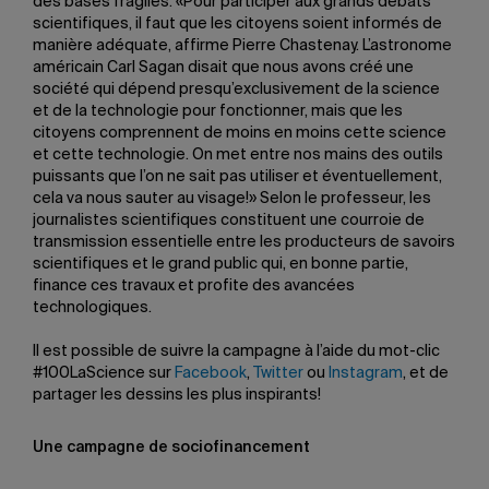
des bases fragiles. «Pour participer aux grands débats
scientifiques, il faut que les citoyens soient informés de
manière adéquate, affirme Pierre Chastenay. L’astronome
américain Carl Sagan disait que nous avons créé une
société qui dépend presqu’exclusivement de la science
et de la technologie pour fonctionner, mais que les
citoyens comprennent de moins en moins cette science
et cette technologie. On met entre nos mains des outils
puissants que l’on ne sait pas utiliser et éventuellement,
cela va nous sauter au visage!» Selon le professeur, les
journalistes scientifiques constituent une courroie de
transmission essentielle entre les producteurs de savoirs
scientifiques et le grand public qui, en bonne partie,
finance ces travaux et profite des avancées
technologiques.
Il est possible de suivre la campagne à l’aide du mot-clic
#100LaScience sur
Facebook
,
Twitter
ou
Instagram
, et de
partager les dessins les plus inspirants!
Une campagne de sociofinancement