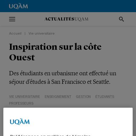
Accueil
|
Vie universitaire
Inspiration sur la côte
Ouest
Des étudiants en urbanisme ont effectué un
séjour d’études à San Francisco et Seattle.
VIE UNIVERSITAIRE
ENSEIGNEMENT
GESTION
ÉTUDIANTS
PROFESSEURS