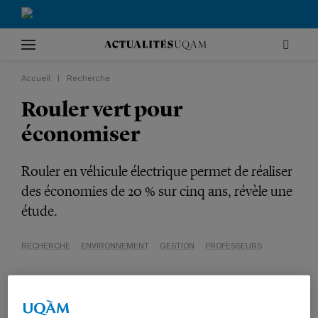
Accueil
|
Recherche
Rouler vert pour
économiser
Rouler en véhicule électrique permet de réaliser
des économies de 20 % sur cinq ans, révèle une
étude.
RECHERCHE
ENVIRONNEMENT
GESTION
PROFESSEURS