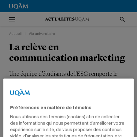
Accueil
|
Vie universitaire
La relève en
communication marketing
Une équipe d’étudiants de l’ESG remporte le
premier prix de la Relève publicitaire décerné
par l’APCM.
VIE UNIVERSITAIRE
TÊTES D'AFFICHE
PRIX ET DISTINCTIONS
Préférences en matière de témoins
GESTION
ÉTUDIANTS
Nous utilisons des témoins (cookies) afin de collecter
des informations qui nous permettent d’améliorer votre
expérience sur le site, de vous proposer des contenus
vidéo, d’analyser les statistiques de fréquentation, etc.