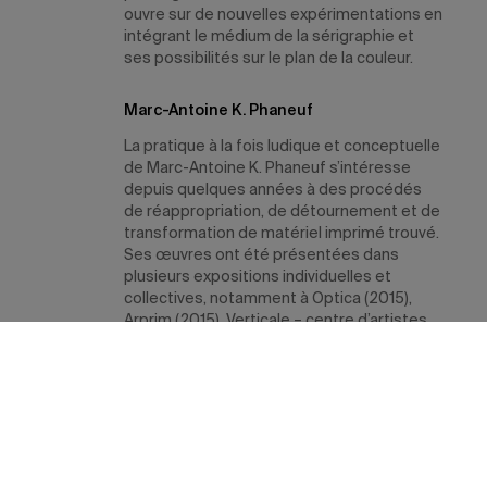
ouvre sur de nouvelles expérimentations en
intégrant le médium de la sérigraphie et
ses possibilités sur le plan de la couleur.
Marc-Antoine K. Phaneuf
La pratique à la fois ludique et conceptuelle
de Marc-Antoine K. Phaneuf s’intéresse
depuis quelques années à des procédés
de réappropriation, de détournement et de
transformation de matériel imprimé trouvé.
Ses œuvres ont été présentées dans
plusieurs expositions individuelles et
collectives, notamment à Optica (2015),
Arprim (2015), Verticale – centre d’artistes
(2014) et au Musée régional de Rimouski
(2013).
Dans
Karlsplatz Station
, il propose une
image découlant de la série
Études
préparatoires,
dans laquelle il dessine des
explosions sur des pages de livres. Le