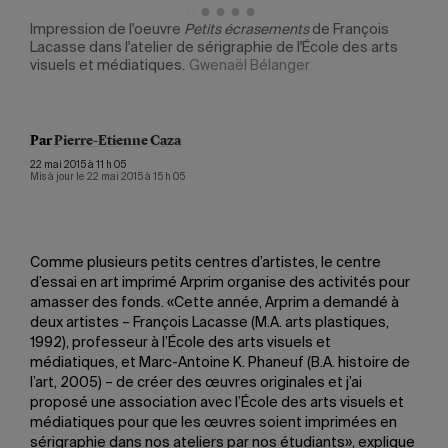
 et
Impression de l'oeuvre
Petits écrasements
de François
Impr
Lacasse dans l'atelier de sérigraphie de l'École des arts
K. P
visuels et médiatiques.
Gwenaël Bélanger
visu
Par
Pierre-Etienne Caza
22 mai 2015 à 11 h 05
Mis à jour le 22 mai 2015 à 15 h 05
Comme plusieurs petits centres d’artistes, le centre
d’essai en art imprimé Arprim organise des activités pour
amasser des fonds. «Cette année, Arprim a demandé à
deux artistes – François Lacasse (M.A. arts plastiques,
1992), professeur à l’École des arts visuels et
médiatiques, et Marc-Antoine K. Phaneuf (B.A. histoire de
l’art, 2005) – de créer des œuvres originales et j’ai
proposé une association avec l’École des arts visuels et
médiatiques pour que les œuvres soient imprimées en
sérigraphie dans nos ateliers par nos étudiants», explique