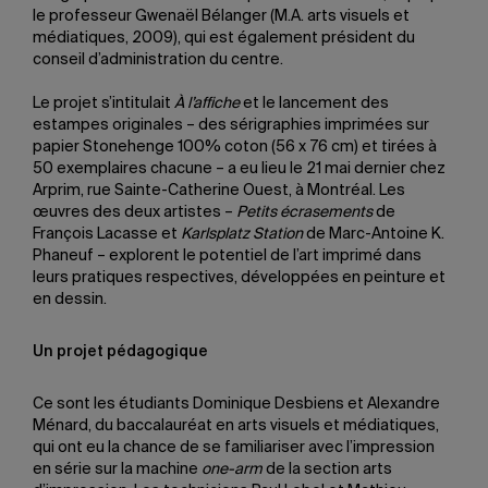
le professeur Gwenaël Bélanger (M.A. arts visuels et
médiatiques, 2009), qui est également président du
conseil d’administration du centre.
Le projet s’intitulait
À l’affiche
et le lancement des
estampes originales – des sérigraphies imprimées sur
papier Stonehenge 100% coton (56 x 76 cm) et tirées à
50 exemplaires chacune – a eu lieu le 21 mai dernier chez
Arprim, rue Sainte-Catherine Ouest, à Montréal. Les
œuvres des deux artistes –
Petits écrasements
de
François Lacasse et
Karlsplatz Station
de Marc-Antoine K.
Phaneuf – explorent le potentiel de l’art imprimé dans
leurs pratiques respectives, développées en peinture et
en dessin.
Un projet pédagogique
Ce sont les étudiants Dominique Desbiens et Alexandre
Ménard, du baccalauréat en arts visuels et médiatiques,
qui ont eu la chance de se familiariser avec l’impression
en série sur la machine
one-arm
de la section arts