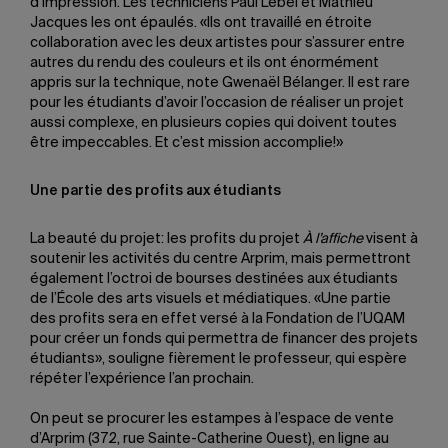
d’impression. Les techniciens Paul Lebel et Mathieu
Jacques les ont épaulés. «Ils ont travaillé en étroite
collaboration avec les deux artistes pour s’assurer entre
autres du rendu des couleurs et ils ont énormément
appris sur la technique, note Gwenaël Bélanger. Il est rare
pour les étudiants d’avoir l’occasion de réaliser un projet
aussi complexe, en plusieurs copies qui doivent toutes
être impeccables. Et c’est mission accomplie!»
Une partie des profits aux étudiants
La beauté du projet: les profits du projet
À l’affiche
visent à
soutenir les activités du centre Arprim, mais permettront
également l’octroi de bourses destinées aux étudiants
de l’École des arts visuels et médiatiques. «Une partie
des profits sera en effet versé à la Fondation de l’UQAM
pour créer un fonds qui permettra de financer des projets
étudiants», souligne fièrement le professeur, qui espère
répéter l’expérience l’an prochain.
On peut se procurer les estampes à l’espace de vente
d’Arprim (372, rue Sainte-Catherine Ouest), en ligne au