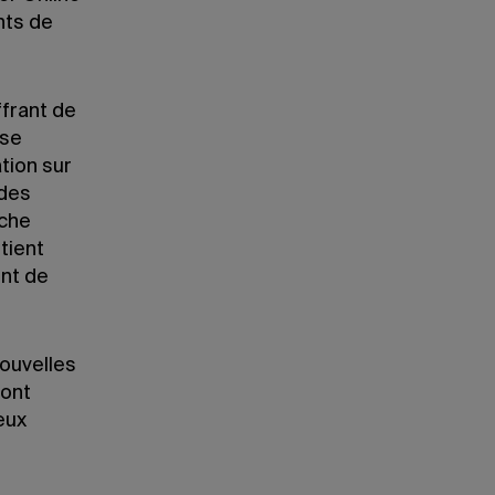
nts de
frant de
 se
tion sur
 des
oche
tient
nt de
nouvelles
sont
eux