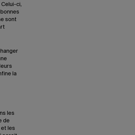
Celui-ci,
s bonnes
ne sont
rt
échanger
une
leurs
fine la
ns les
e de
et les