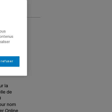
nous
contenus
naliser
 refuser
e partager
s.
r la
lle de
0
pour nom
er Online