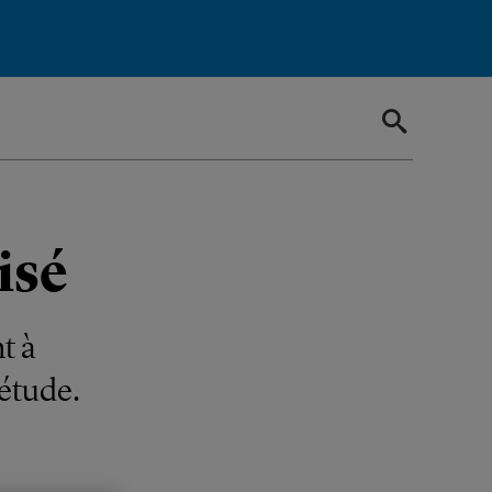
isé
t à
 étude.