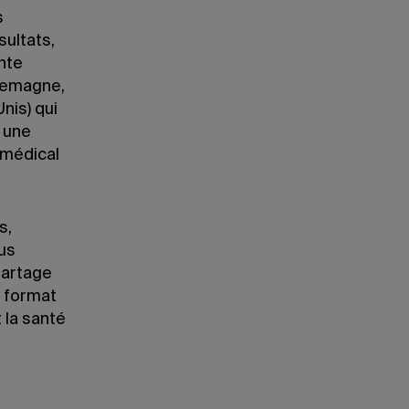
s
sultats,
ante
llemagne,
nis) qui
 une
 médical
s,
lus
partage
n format
 la santé