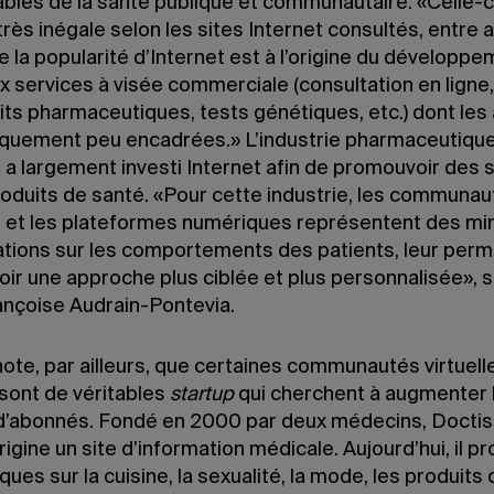
bles de la santé publique et communautaire. «Celle-ci
très inégale selon les sites Internet consultés, entre 
 la popularité d’Internet est à l’origine du développ
 services à visée commerciale (consultation en ligne
ts pharmaceutiques, tests génétiques, etc.) dont les 
iquement peu encadrées.» L’industrie pharmaceutique
 a largement investi Internet afin de promouvoir des 
roduits de santé. «Pour cette industrie, les communa
es et les plateformes numériques représentent des mi
ations sur les comportements des patients, leur perm
voir une approche plus ciblée et plus personnalisée», 
nçoise Audrain-Pontevia.
note, par ailleurs, que certaines communautés virtuell
 sont de véritables
startup
qui cherchent à augmenter 
’abonnés. Fondé en 2000 par deux médecins, Docti
’origine un site d’information médicale. Aujourd’hui, il 
ques sur la cuisine, la sexualité, la mode, les produits