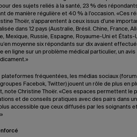
pour des sujets reliés à la santé, 23 % des répondant
nt de manière régulière et 40 % à l’occasion. «Ces ré
istine Thoër, s’apparentent à ceux issus d’une import
lisée dans 12 pays (Australie, Brésil. Chine, France, A
lie, Mexique, Russie, Espagne, Royaume-Uni et États-U
u’en moyenne six répondants sur dix avaient effectué
 en ligne sur un problème médical particulier, un avis
dicament.»
s plateformes fréquentées, les médias sociaux (forum
groupes Facebok, Twitter) jouent un rôle de plus en p
t, note Christine Thoër. «Ces espaces permettent le 
ations et de conseils pratiques avec des pairs dans u
lus accessible que ceux diffusés par les soignants et
.»
enforcé