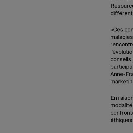
Resources
différen
«Ces com
maladies
rencontre
l’évoluti
conseils 
participa
Anne-Fra
marketin
En raiso
modalité
confronté
éthiques