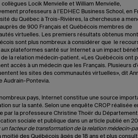
collègues Locik Menvielle et William Menvielle,
vement professeurs à l’EDHEC Business School, en Fr
ersité du Québec à Trois-Rivières, la chercheuse a me
auprès de 900 Français et Québécois membres de
tés virtuelles. Les premiers résultats obtenus mon
écois sont plus nombreux à considérer que le recour
 aux plateformes santé sur Internet a un impact bénéf
é de la relation médecin-patient. «Les Québécois ont p
ment accès à un médecin que les Français. Plusieurs d
uentent les sites des communautés virtuelles», dit An
e Audrain-Pontevia.
nombreux pays, Internet constitue une source import
tion sur la santé. Selon une enquête CROP réalisée en
e par la professeure Christine Thoër du Département
tion sociale et publique dans un article publié en 20
: un facteur de transformation de la relation médecin-pat
la moitié des Québécois âgés de 18 ans et plus consult