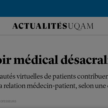
oir médical désacral
és virtuelles de patients contribuen
a relation médecin-patient, selon une
ROFESSEURS