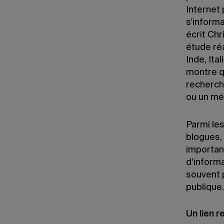
Internet 
s’informa
écrit Chr
étude réa
Inde, Ita
montre q
recherche
ou un mé
Parmi le
blogues, 
importan
d’inform
souvent p
publique
Un lien r