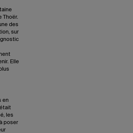
taine
e Thoër.
cune des
ion, sur
agnostic
ement
ir. Elle
plus
s en
était
é, les
 à poser
eur