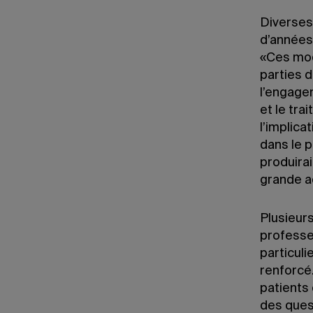
Diverses
d’années
«Ces modè
parties d
l’engage
et le tra
l’implica
dans le p
produirai
grande a
Plusieurs
professe
particuli
renforcé.
patients 
des quest