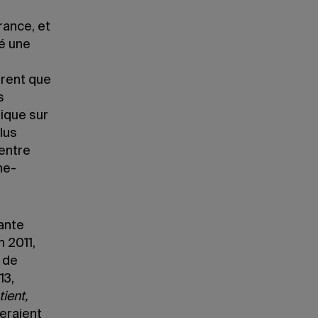
ance, et
né une
trent que
s
ique sur
lus
’entre
ne-
ante
 2011,
 de
13,
ient,
eraient