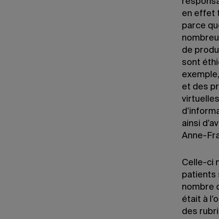
responsa
en effet 
parce que
nombreux
de produi
sont éth
exemple,
et des p
virtuell
d’inform
ainsi d’a
Anne-Fra
Celle-ci 
patients
nombre d
était à l
des rubri