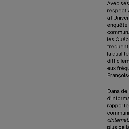
Avec ses 
respecti
à l’Univ
enquête 
communau
les Québ
fréquent
la qualit
difficile
eux fréq
François
Dans de 
d’informa
rapporté
communica
«Internet
plus de 