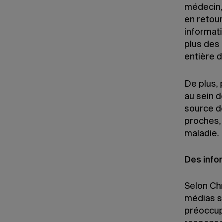
médecin,
en retour
informati
plus des 
entière 
De plus,
au sein 
source de
proches, 
maladie.
Des info
Selon Chr
médias s
préoccup