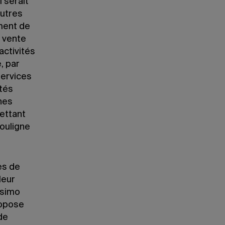
 serait
autres
ement de
, vente
activités
, par
services
utés
nes
ettant
souligne
es de
leur
ssimo
propose
 de