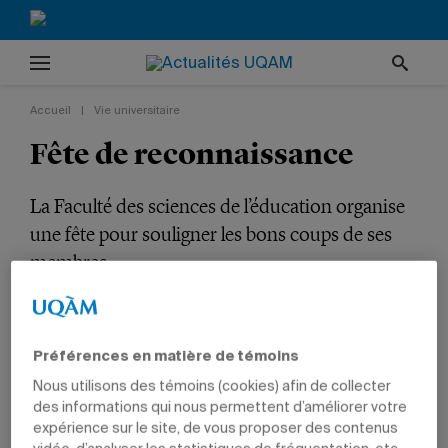
Accueil
|
Vie universitaire
Fête de reconnaissance
La Faculté des sciences de l’éducation organise
une fête pour souligner les bons coups de ses
membres.
VIE UNIVERSITAIRE
TÊTES D'AFFICHE
PRIX ET DISTINCTIONS
ÉDUCATION
PROFESSEURS
Préférences en matière de témoins
Nous utilisons des témoins (cookies) afin de collecter
des informations qui nous permettent d’améliorer votre
expérience sur le site, de vous proposer des contenus