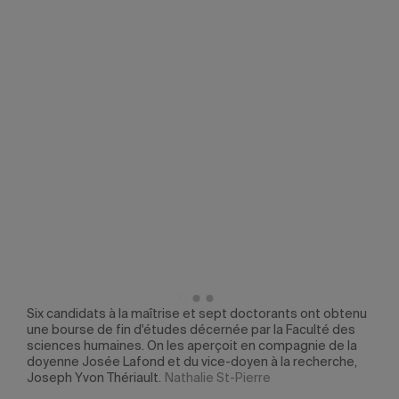
Six candidats à la maîtrise et sept doctorants ont obtenu
La d
uréat
une bourse de fin d'études décernée par la Faculté des
laur
nc,
sciences humaines. On les aperçoit en compagnie de la
On l
ph
doyenne Josée Lafond et du vice-doyen à la recherche,
Facu
Joseph Yvon Thériault.
Nathalie St-Pierre
vice