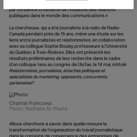
numérique, plusieurs journalistes se disent préoccupés
par l’influence croissante de l’industrie des relations
publiques dans le monde des communications.»
La chercheuse, qui a été journaliste à la radio de Radio-
Canada pendant près de 15 ans, mène une étude sur les
liens entre journalistes et relationnistes, en collaboration
avec sa collègue Sophie Boulay, professeure à l’Université
du Québec à Trois-Rivières. Elles ont présenté les
résultats préliminaires de leur recherche dans le cadre
d’un colloque tenu au congrès de l’Acfas, le 14 mai, intitulé
Relationnistes, journalistes, attachés politiques et
spécialistes du marketing
:
opposants, concurrents,
partenaires?
Chantal Francoeur.
Photo: Nathalie St-Pierre.
«Nous cherchons à savoir dans quelle mesure la
transformation de l’organisation du travail journalistique
dans le contexte de convergence des entreprises de