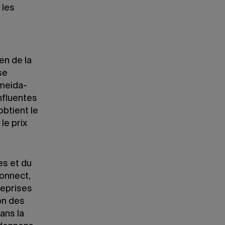
 les
en de la
se
lmeida-
nfluentes
btient le
le prix
es et du
Connect,
reprises
on des
ans la