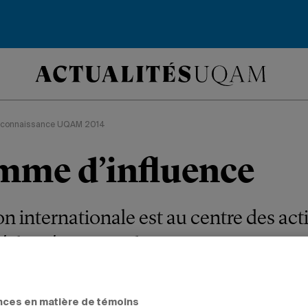
Reconnaissance UQAM 2014
mme d’influence
 internationale est au centre des activ
, lauréate 2014 du prix Reconnaissanc
ence politique et de droit.
nces en matière de témoins