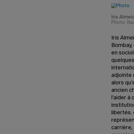
Iris Alme
Photo: Na
Iris Alme
Bombay, e
en sociol
quelques
internati
adjointe 
alors qu’
ancien c
l’aider à
institut
libertés.
représent
carrière,