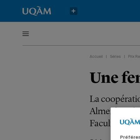
Accueil
|
Séries
|
Prix 
Une fe
La coopération
Almeida-Côté
Faculté de sci
Préfére