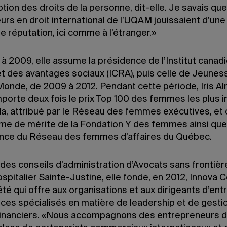
ion des droits de la personne, dit-elle. Je savais que
rs en droit international de l’UQAM jouissaient d’une
e réputation, ici comme à l’étranger.»
 2009, elle assume la présidence de l’Institut canadi
et des avantages sociaux (ICRA), puis celle de Jeunes
onde, de 2009 à 2012. Pendant cette période, Iris A
porte deux fois le prix Top 100 des femmes les plus i
a, attribué par le Réseau des femmes exécutives, et o
me de mérite de la Fondation Y des femmes ainsi que 
ence du Réseau des femmes d’affaires du Québec.
es conseils d’administration d’Avocats sans frontièr
spitalier Sainte-Justine, elle fonde, en 2012, Innova 
té qui offre aux organisations et aux dirigeants d’ent
ices spécialisés en matière de leadership et de gesti
financiers. «Nous accompagnons des entrepreneurs d