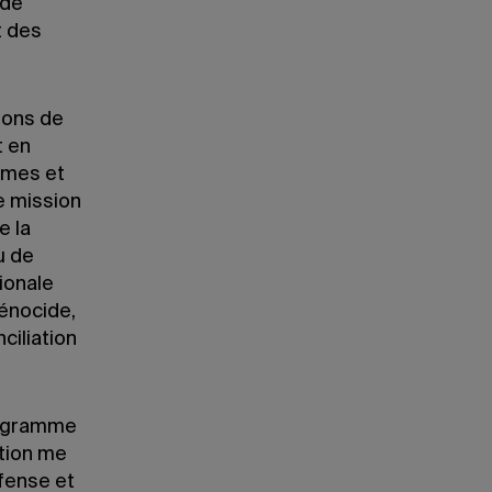
 de
t des
ions de
 en
mmes et
re mission
e la
u de
ionale
génocide,
ciliation
programme
ation me
fense et