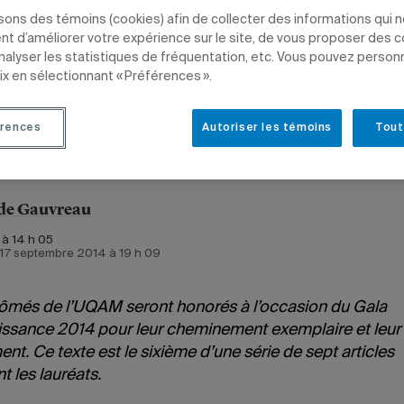
isons des témoins (cookies) afin de collecter des informations qui 
ance UQAM 2014
t d’améliorer votre expérience sur le site, de vous proposer des 
analyser les statistiques de fréquentation, etc. Vous pouvez person
ECONNAISSANCE UQAM
POLITIQUE ET DROIT
DIPLÔMÉS
ix en sélectionnant « Préférences ».
rences
Autoriser les témoins
Tout
de Gauvreau
 à 14 h 05
e 17 septembre 2014 à 19 h 09
lômés de l’UQAM seront honorés à l’occasion du Gala
ssance 2014 pour leur cheminement exemplaire et leur
t. Ce texte est le sixième d’une série de sept articles
t les lauréats.