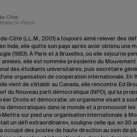
ida-Côté.
thalie St-Pierre
ida-Côté (LL.M., 2001) a toujours aimé relever des déf
n Inde, elle quitte son pays après avoir obtenu une m
ogie (1983). À Paris et à Bruxelles, où elle séjourne pe
 années, elle est nommée présidente du Mouvement
onal des étudiants universitaires, puis secrétaire gén
d’une organisation de coopération internationale. En 
elle vient de s’établir au Canada, elle rencontre Ed Br
hef du Nouveau parti démocratique (NPD), qui lui pro
 créer Droits et démocratie, un organisme visant à sout
ions démocratiques dans le monde et à promouvoir les 
 «Mettre sur pied une organisation internationale à Mo
ait un défi extraordinaire», souligne celle qui, en 30 
 a occupé des postes de haute direction au sein de pl