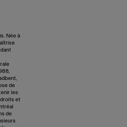
is. Née à
aîtrise
ndant
érale
1988,
oadbent,
pose de
enir les
droits et
ntréal
ans de
usieurs