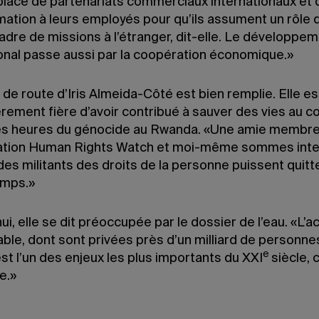
place de partenariats commerciaux internationaux et
mation à leurs employés pour qu’ils assument un rôle 
adre de missions à l’étranger, dit-elle. Le développe
ional passe aussi par la coopération économique.»
e de route d’Iris Almeida-Côté est bien remplie. Elle es
èrement fière d’avoir contribué à sauver des vies au c
s heures du génocide au Rwanda. «Une amie membre
sation Human Rights Watch et moi-même sommes int
des militants des droits de la personne puissent quitt
emps.»
ui, elle se dit préoccupée par le dossier de l’eau. «L’a
able, dont sont privées près d’un milliard de personne
e
t l’un des enjeux les plus importants du XXI
siècle, c
ie.»