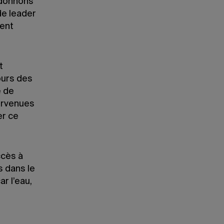
 donnons
de leader
ment
t
ours des
 de
ervenues
er ce
ccès à
s dans le
ar l’eau,