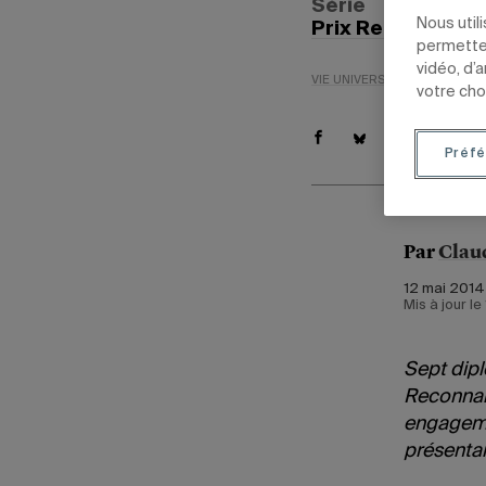
Série
Nous util
Prix Reconnaiss
permetten
vidéo, d’
VIE UNIVERSITAIRE
PRIX R
votre cho
Préfé
Par
Clau
12 mai 2014
Mis à jour l
Sept dip
Reconnai
engagemen
présentan