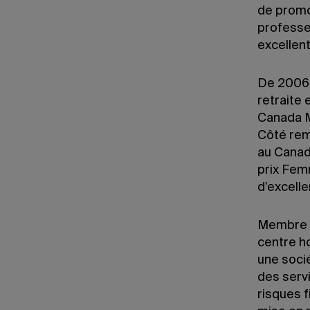
de promot
professeu
excellent
De 2006 à
retraite 
Canada M
Côté rem
au Canad
prix Fem
d’excell
Membre d
centre ho
une socié
des serv
risques 