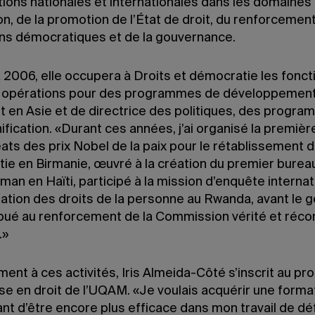
tions nationales et internationales dans les domaines
on, de la promotion de l’État de droit, du renforcemen
ions démocratiques et de la gouvernance.
 2006, elle occupera à Droits et démocratie les fonct
 opérations pour des programmes de développement
et en Asie et de directrice des politiques, des progra
nification. «Durant ces années, j’ai organisé la premiè
ats des prix Nobel de la paix pour le rétablissement d
ie en Birmanie, œuvré à la création du premier burea
an en Haïti, participé à la mission d’enquête internat
olation des droits de la personne au Rwanda, avant le 
ibué au renforcement de la Commission vérité et récon
.»
ment à ces activités, Iris Almeida-Côté s’inscrit au 
ise en droit de l’UQAM. «Je voulais acquérir une form
nt d’être encore plus efficace dans mon travail de dé