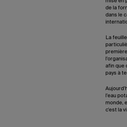
mise en 
de la for
dans le c
internat
La feuill
particuli
première
l’organi
afin que 
pays à t
Aujourd’h
l’eau pot
monde, es
c’est la v