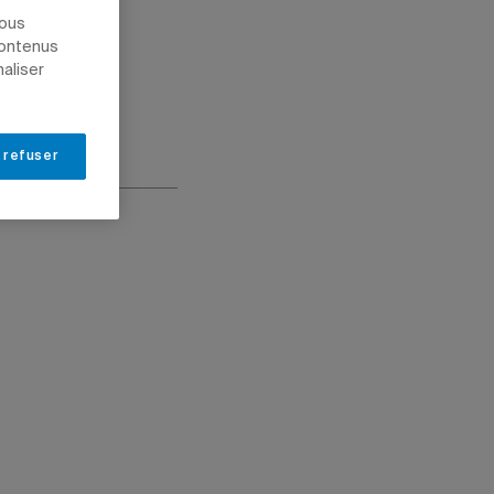
nous
contenus
naliser
 refuser