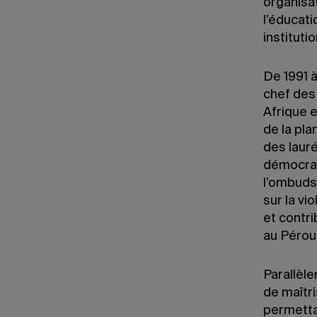
organisa
l’éducati
institut
De 1991 à
chef des
Afrique 
de la pla
des lauré
démocrat
l’ombudsm
sur la vi
et contr
au Pérou
Parallèle
de maîtr
permetta