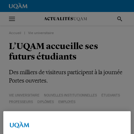
Accueil
|
Vie universitaire
L’UQAM accueille ses
futurs étudiants
Des milliers de visiteurs participent à la journée
Portes ouvertes.
VIE UNIVERSITAIRE
NOUVELLES INSTITUTIONNELLES
ÉTUDIANTS
PROFESSEURS
DIPLÔMÉS
EMPLOYÉS