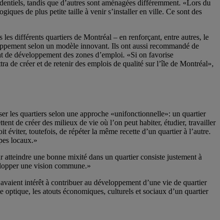
identiels, tandis que d’autres sont aménagées différemment. «Lors du
iques de plus petite taille à venir s’installer en ville. Ce sont des
es différents quartiers de Montréal – en renforçant, entre autres, le
veloppement selon un modèle innovant. Ils ont aussi recommandé de
t de développement des zones d’emploi. «Si on favorise
ra de créer et de retenir des emplois de qualité sur l’île de Montréal»,
ser les quartiers selon une approche «unifonctionnelle»: un quartier
tent de créer des milieux de vie où l’on peut habiter, étudier, travailler
t éviter, toutefois, de répéter la même recette d’un quartier à l’autre.
upes locaux.»
tteindre une bonne mixité dans un quartier consiste justement à
développer une vision commune.»
s avaient intérêt à contribuer au développement d’une vie de quartier
te optique, les atouts économiques, culturels et sociaux d’un quartier