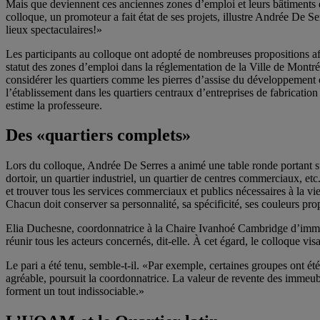
Mais que deviennent ces anciennes zones d’emploi et leurs bâtiments d
colloque, un promoteur a fait état de ses projets, illustre Andrée De Ser
lieux spectaculaires!»
Les participants au colloque ont adopté de nombreuses propositions afin
statut des zones d’emploi dans la réglementation de la Ville de Montr
considérer les quartiers comme les pierres d’assise du développeme
l’établissement dans les quartiers centraux d’entreprises de fabrication
estime la professeure.
Des «quartiers complets»
Lors du colloque, Andrée De Serres a animé une table ronde portant sur 
dortoir, un quartier industriel, un quartier de centres commerciaux, etc.
et trouver tous les services commerciaux et publics nécessaires à la vie 
Chacun doit conserver sa personnalité, sa spécificité, ses couleurs p
Elia Duchesne, coordonnatrice à la Chaire Ivanhoé Cambridge d’immo
réunir tous les acteurs concernés, dit-elle. À cet égard, le colloque v
Le pari a été tenu, semble-t-il. «Par exemple, certaines groupes ont ét
agréable, poursuit la coordonnatrice. La valeur de revente des immeuble
forment un tout indissociable.»