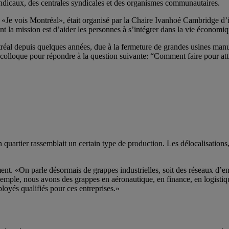
yndicaux, des centrales syndicales et des organismes communautaires.
re «Je vois Montréal», était organisé par la Chaire Ivanhoé Cambridge
ission est d’aider les personnes à s’intégrer dans la vie économique e
 depuis quelques années, due à la fermeture de grandes usines manufactu
colloque pour répondre à la question suivante: “Comment faire pour atti
 quartier rassemblait un certain type de production. Les délocalisations
ent. «On parle désormais de grappes industrielles, soit des réseaux d’e
emple, nous avons des grappes en aéronautique, en finance, en logistique
loyés qualifiés pour ces entreprises.»