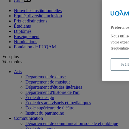
Clic!
Nouvelles institutionnelles
Équité, diversité, inclusion
Prix et distinctions
Étudiants
Préférence
Diplômés
Enseignement
Nous utilis
Nominations
votre expér
Fondation de l’UQAM
fréquentati
Voir plus
Voir moins
Préf
Arts
Département de danse
Département de musique
Département d'études littéraires
Département d'histoire de l'art
École de design
École des arts visuels et médiatiques
École supérieure de théâtre
Institut du patrimoine
Communication
Département de communication sociale et publique
École de langues