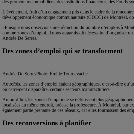
des promoteurs immobiliers, des institutions financières, des Fonds s
L’événement, fruit d’un engagement pris dans le cadre de la rencont
développement économique communautaire (CDEC) de Montréal, dont la m
«Puisque nous observions une réduction du nombre d’emplois à Montréal
comme zones d’emploi, il nous apparaissait nécessaire d’organiser un 
Andrée De Serres.
Des zones d’emploi qui se transforment
Andrée De Serres
Photo: Émilie Tournevache
Autrefois, les zones d’emploi étaient géographiques, c’est-à-dire qu’un
ou carrément disparaître, certains secteurs manufacturiers.
Aujourd’hui, les zones d’emploi ne se définissent plus géographiquem
localisées au même endroit, précise la professeure. À Montréal, par ex
également partie prenante de ces réseaux, car elles fournissent des emp
Des reconversions à planifier