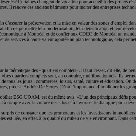
ésertés? Certaines changent de vocation pour accueillir des projets rés
res. Il rénove ces anciens bâtiments pour inciter des entreprises technolog
 d’assurer la préservation et la mise en valeur des zones d’emploi dans l
éal afin de permettre leur modernisation, leur densification et leur dé
nt économique à Montréal et de confier aux CDEC de Montréal un manda
 et de services à haute valeur ajoutée au plan technologique, cela permett
la thématique des «quartiers complets». Il faut cesser, dit-elle, de pen
 «Les quartiers complets sont, au contraire, multifonctionnels. Ils permet
de tous les jours : commerces, loisirs, santé, culture et éducation. On doi
ropres, précise Andrée De Serres. D’où l’importance d’impliquer les gro
bilier ESG UQAM, est du même avis. «L’un des principaux défis pour a
isait à rompre avec la culture des silos et à favoriser le dialogue pour 
é surpris de constater que les promoteurs et les investisseurs immobilier
s est liée, en effet, à la qualité du milieu de vie environnant. Dans cet