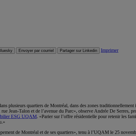
Imprimer
Bluesky
Envoyer par courriel
Partager sur Linkedin
s plusieurs quartiers de Montréal, dans des zones traditionnellement ind
a rue Jean-Talon et de l’avenue du Parc», observe Andrée De Serres, pro
mobilier ESG UQAM
. «Parier sur l’offre résidentielle pour retenir les fa
u.»
pement de Montréal et de ses quartiers», tenu à l’UQAM le 25 novembre 