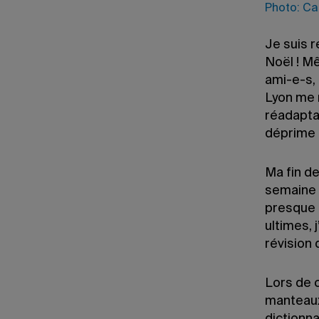
Photo: Ca
Je suis 
Noël ! Mê
ami-e-s, 
Lyon me m
réadaptat
déprime 
Ma fin de
semaine 
presque 
ultimes, 
révision
Lors de 
manteaux 