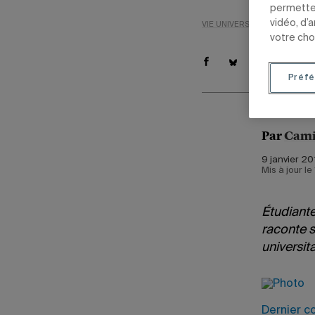
permetten
vidéo, d’
VIE UNIVERSITAIRE
INTERN
votre cho
Préfé
Par
Cami
9 janvier 20
Mis à jour l
Étudiante
raconte s
universit
Dernier co