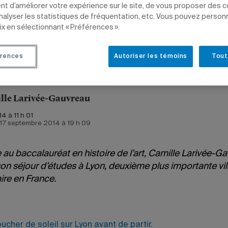
t d’améliorer votre expérience sur le site, de vous proposer des 
analyser les statistiques de fréquentation, etc. Vous pouvez person
ATIONAL
ARTS
ÉTUDIANTS
ix en sélectionnant « Préférences ».
rences
Autoriser les témoins
Tout
lle Larivée-Gauvreau
14 à 11 h 01
e 17 septembre 2014 à 19 h 09
 au baccalauréat en histoire de l’art, Camille Larivée-G
on séjour d’études à Lyon, deuxième plus importante vil
aire en France.
ucher de soleil sur Lyon avant de partir.