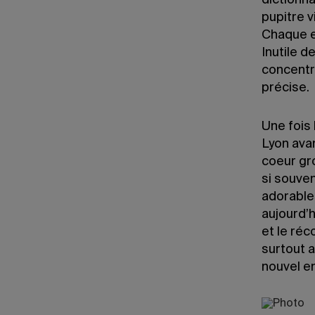
dictionna
pupitre v
Chaque e
Inutile d
concentr
précise.
Une fois 
Lyon avan
coeur gro
si souven
adorables
aujourd’h
et le réc
surtout a
nouvel e