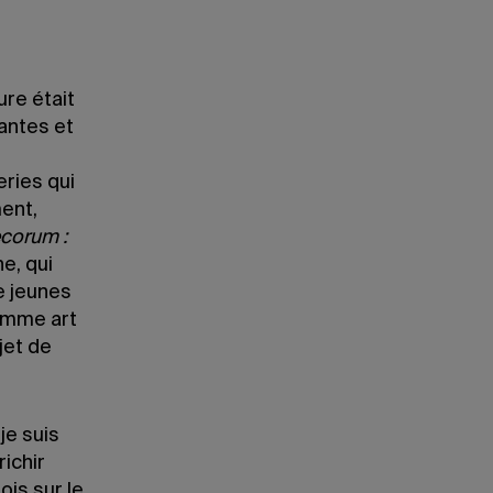
ure était
lantes et
eries qui
ment,
corum :
e, qui
e jeunes
comme art
jet de
je suis
richir
ois sur le