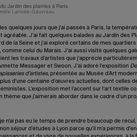
du Jardin des plantes à Paris.
mille Larivée-Gauvreau
es quelques jours que j’ai passés à Paris, la températ
 agréable. J’ai fait quelques balades au Jardin des P
rd de la Seine et j’ai exploré certains de mes quartiers
 comme celui du Marais. J’ai aussi visité quelques gal
ent les travaux d’artistes que j’apprécie particulière
nette Messager et Swoon. J’ai adoré l’exposition
De
apisseries d’artistes,
présentée au Musée d’Art modern
plus d’une centaine d’œuvres actuelles, dont celles d
féministes. L’exposition met l’accent sur l’art textile 
n thème que j’aimerais aborder dans le cadre d’un pro
e n’ai pas eu le temps de prendre beaucoup de recul, 
mon séjour d’études à Lyon parce qu’il m’a permis d’en
issances et de vivre de nouvelles expériences, à la f