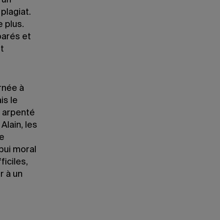
 un
plagiat.
 plus.
parés et
t
rnée à
is le
ai arpenté
Alain, les
re
pui moral
iciles,
r à un