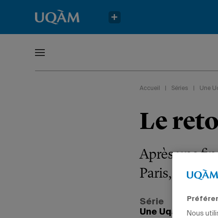
Accueil
|
Séries
|
Une U
Le reto
Après une fin
Paris, notre 
Préfére
Série
Une Uqamienne à
Nous util