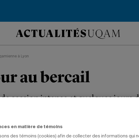
qamienne à Lyon
ur au bercail
 de session intense et quelques jours 
Uqamienne à Lyon est rentrée à Montré
nces en matière de témoins
 Lyon
isons des témoins (cookies) afin de collecter des informations qui 