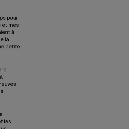
mps pour
e et mes
aient à
e la
ne petite
ère
nt
preuves
la
s
t les