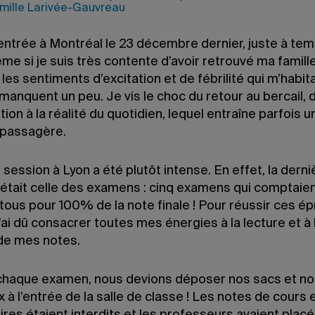
mille Larivée-Gauvreau
rentrée à Montréal le 23 décembre dernier, juste à te
me si je suis très contente d’avoir retrouvé ma famill
les sentiments d’excitation et de fébrilité qui m’habit
anquent un peu. Je vis le choc du retour au bercail, d
ion à la réalité du quotidien, lequel entraîne parfois u
passagère.
 session à Lyon a été plutôt intense. En effet, la derni
était celle des examens : cinq examens qui comptaie
tous pour 100% de la note finale ! Pour réussir ces é
j’ai dû consacrer toutes mes énergies à la lecture et à 
 de mes notes.
chaque examen, nous devions déposer nos sacs et no
à l’entrée de la salle de classe ! Les notes de cours e