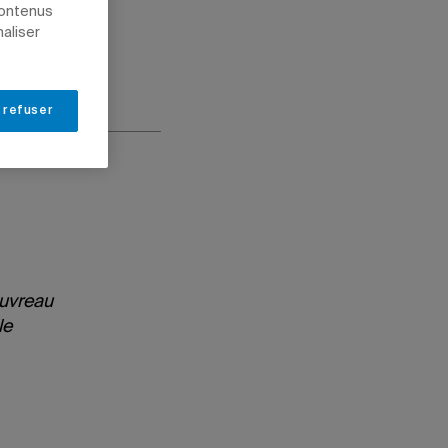
contenus
naliser
 refuser
auvreau
le