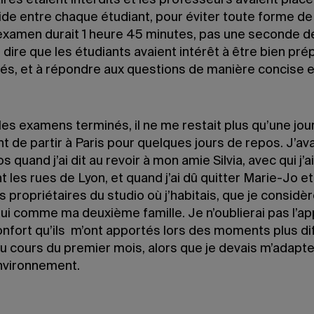
ires étaient interdits et les professeurs avaient placé
ide entre chaque étudiant, pour éviter toute forme de 
xamen durait 1 heure 45 minutes, pas une seconde de
e dire que les étudiants avaient intérêt à être bien pré
és, et à répondre aux questions de manière concise e
les examens terminés, il ne me restait plus qu’une jou
t de partir à Paris pour quelques jours de repos. J’ava
s quand j’ai dit au revoir à mon amie Silvia, avec qui j’
t les rues de Lyon, et quand j’ai dû quitter Marie-Jo et 
 propriétaires du studio où j’habitais, que je considè
ui comme ma deuxième famille. Je n’oublierai pas l’ap
onfort qu’ils m’ont apportés lors des moments plus diff
u cours du premier mois, alors que je devais m’adapte
nvironnement.