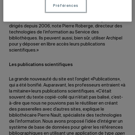
indiquer leur cheminement académique et leurs activités
Préférences
de services à la collectivité. «Le
Répertoire
est maintenant
lié au dépôt institutionnel
Archipel
, ce qui permet de
dresser la liste des mémoires et des thèses qu’ils ont
dirigés depuis 2006, note Pierre Roberge, directeur des
technologies de l’information au Service des
bibliothèques. Ils peuvent aussi, bien sûr, utiliser Archipel
pour y déposer en libre accès leurs publications
scientifiques.»
Les publications scientifiques
La grande nouveauté du site est l’onglet «Publications»,
qui a été bonifié. Auparavant, les professeurs entraient «à
la mitaine» leurs publications scientifiques. «C’était
souvent du texte copié-collé qui n’était pas balisé, c’est-
à-dire que nous ne pouvions pas le réutiliser en créant
des passerelles avec d’autres sites, explique le
bibliothécaire Pierre Nault, spécialiste des technologies
de l’information. Nous avons proposé l’idée d’intégrer un
système de base de données pour gérer les références
bibliographiques en utilisant une application de type
open