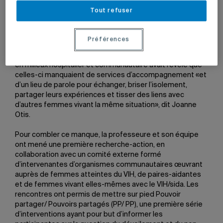
l’estime de soi et l’image corporelle, la stigmatisation et
Tout refuser
le dévoilement du statut séropositif au VIH, le désir
d’enfant et la santé reproductive ainsi que la relation de
couple et la séduction. La professeure et son équipe de
Préférences
la Chaire s’intéressent au cas des femmes aux prises
avec la maladie depuis 2002. Une recherche effectuée
en milieux hospitalier et communautaire avait révélé que
celles-ci manquaient de services d’accompagnement «et
d’un lieu de parole pour échanger, briser l’isolement,
partager leurs expériences et tisser des liens avec
d’autres femmes vivant la même situation», dit Joanne
Otis.
Pour combler ce manque, la professeure et son équipe
ont mené une première recherche-action, en
collaboration avec un comité externe formé
d’intervenantes d’organismes communautaires œuvrant
auprès de femmes atteintes du VIH, de paires-aidantes
et de femmes vivant elles-mêmes avec le VIH/sida. Les
rencontres ont permis de mettre sur pied Pouvoir
partager/ Pouvoirs partagés (PP/ PP), une première série
d’interventions ayant pour but d’informer les