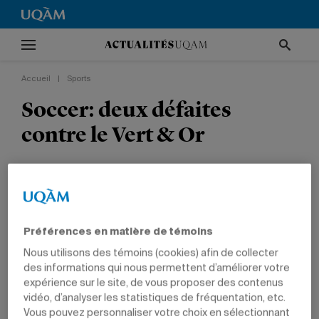
Accueil
|
Sports
Soccer: deux défaites
contre le Vert & Or
SPORTS
ÉTUDIANTS
Préférences en matière de témoins
Nous utilisons des témoins (cookies) afin de collecter
des informations qui nous permettent d’améliorer votre
22 janvier 2013 à 15 h 01
expérience sur le site, de vous proposer des contenus
Mis à jour le 17 septembre 2014 à 18 h 09
vidéo, d’analyser les statistiques de fréquentation, etc.
Vous pouvez personnaliser votre choix en sélectionnant