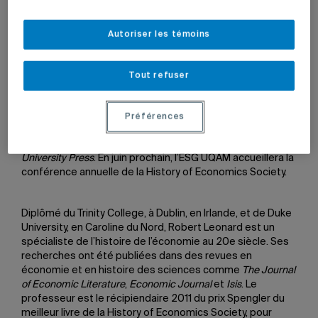
18 juillet 2013 à 16 h 07
Mis à jour le 7 juin 2022 à 12 h 16
Autoriser les témoins
Tout refuser
Robert Leonard, professeur à l’ESG UQAM depuis 1991, a
été nommé président de la History of Economics Society
(HES). Cette organisation internationale est reconnue
Préférences
entre autres pour la publication du
Journal of the History of
Economic Thought
en collaboration avec
Cambridge
University Press
. En juin prochain, l’ESG UQAM accueillera la
conférence annuelle de la History of Economics Society.
Diplômé du Trinity College, à Dublin, en Irlande, et de Duke
University, en Caroline du Nord, Robert Leonard est un
spécialiste de l’histoire de l’économie au 20e siècle. Ses
recherches ont été publiées dans des revues en
économie et en histoire des sciences comme
The Journal
of Economic Literature
,
Economic Journal
et
Isis
. Le
professeur est le récipiendaire 2011 du prix Spengler du
meilleur livre de la History of Economics Society, pour