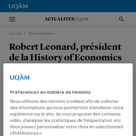
Accueil
|
Vie universitaire
Robert Leonard, président
de la History of Economics
Society
VIE UNIVERSITAIRE
TÊTES D'AFFICHE
PRIX ET DISTINCTIONS
NOMINATIONS
GESTION
PROFESSEURS
Préférences en matière de témoins
Nous utilisons des témoins (cookies) afin de collecter
des informations qui nous permettent d’améliorer votre
expérience sur le site, de vous proposer des contenus
vidéo, d’analyser les statistiques de fréquentation, etc.
Vous pouvez personnaliser votre choix en sélectionnant
« Préférences ».