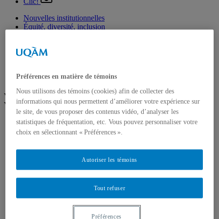
Clic!
Nouvelles institutionnelles
Équité, diversité, inclusion
Prix et distinctions
Étudiants
Diplômés
Enseignement
Nominations
Préférences en matière de témoins
Fondation de l’UQAM
Nous utilisons des témoins (cookies) afin de collecter des
Voir plus
informations qui nous permettent d’améliorer votre expérience sur
Voir moins
le site, de vous proposer des contenus vidéo, d’analyser les
Arts
statistiques de fréquentation, etc. Vous pouvez personnaliser votre
Département de danse
choix en sélectionnant « Préférences ».
Département de musique
Département d'études littéraires
Département d'histoire de l'art
Autoriser les témoins
École de design
École des arts visuels et médiatiques
École supérieure de théâtre
Tout refuser
Institut du patrimoine
Communication
Département de communication sociale et publique
Préférences
École de langues