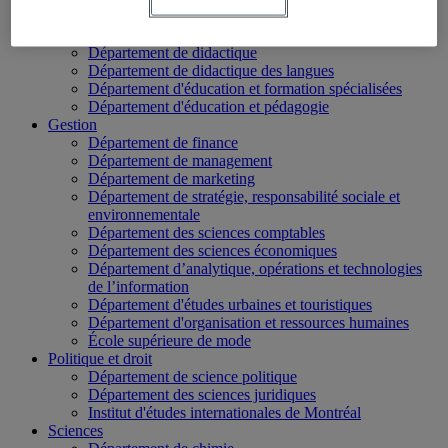
École des médias
Éducation
Département de didactique
Département de didactique des langues
Département d'éducation et formation spécialisées
Département d'éducation et pédagogie
Gestion
Département de finance
Département de management
Département de marketing
Département de stratégie, responsabilité sociale et
environnementale
Département des sciences comptables
Département des sciences économiques
Département d’analytique, opérations et technologies
de l’information
Département d'études urbaines et touristiques
Département d'organisation et ressources humaines
École supérieure de mode
Politique et droit
Département de science politique
Département des sciences juridiques
Institut d'études internationales de Montréal
Sciences