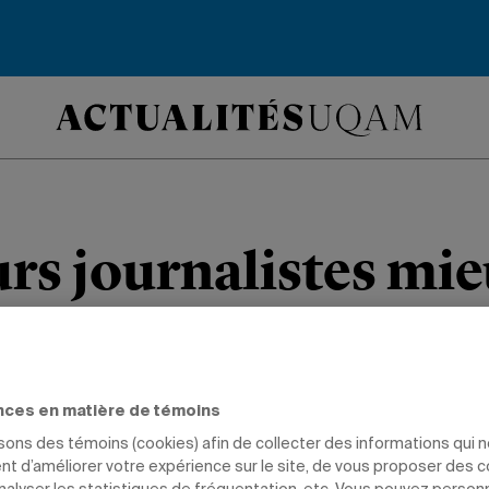
urs journalistes mi
s
aire programme en journalisme de l’É
nces en matière de témoins
evu et bonifié.
isons des témoins (cookies) afin de collecter des informations qui 
t d’améliorer votre expérience sur le site, de vous proposer des 