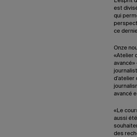
L’esprit
est divis
qui perme
perspecti
ce derni
Onze nou
«Atelier
avancé» –
journali
d’atelier
journalis
avancé et
«Le cours
aussi été
souhaite
des rech