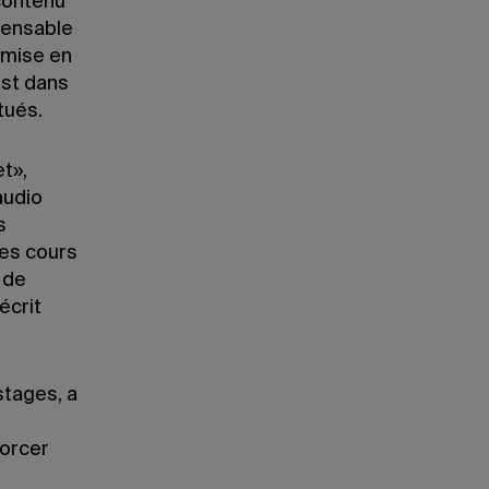
contenu
pensable
 mise en
est dans
tués.
t»,
audio
s
Les cours
 de
écrit
stages, a
morcer