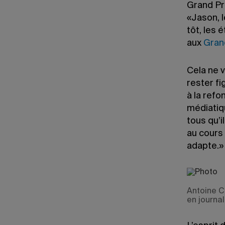
Grand Pr
«Jason, 
tôt, les 
aux
Gran
Cela ne 
rester fi
à la ref
médiatiq
tous qu’
au cours 
adapte.»
Antoine C
en journa