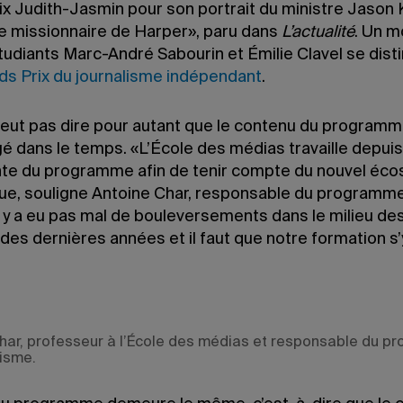
ix Judith-Jasmin pour son portrait du ministre Jason 
le missionnaire de Harper», paru dans
L’actualité
. Un m
étudiants Marc-André Sabourin et Émilie Clavel se dist
ds Prix du journalisme indépendant
.
veut pas dire pour autant que le contenu du programm
gé dans le temps. «L’École des médias travaille depuis
onte du programme afin de tenir compte du nouvel éc
ue, souligne Antoine Char, responsable du programme
il y a eu pas mal de bouleversements dans le milieu d
des dernières années et il faut que notre formation s’
har, professeur à l’École des médias et responsable du 
lisme.