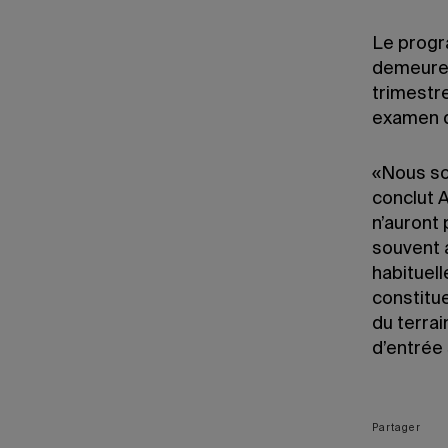
Le prog
demeure 
trimestr
examen d
«Nous so
conclut 
n’auront 
souvent a
habituel
constitu
du terrai
d’entrée 
Partager