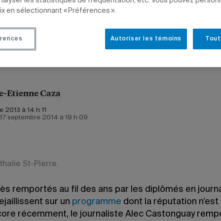
analyser les statistiques de fréquentation, etc. Vous pouvez person
ix en sélectionnant « Préférences ».
NEMENT
COMMUNICATION
PROFESSEURS
rences
Autoriser les témoins
Tout
e-Etienne Caza
 2013 à 14 h 11
e 17 septembre 2014 à 19 h 09
halie St-Pierre.
ès remportés au fil des ans par les diplômés en journ
jaillissent sur un
programme
dont la réputation n’est 
ncore récemment, le journaliste Alec Castonguay rempo