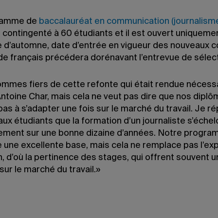
ramme de
baccalauréat en communication (journalism
contingenté à 60 étudiants et il est ouvert uniqueme
e d’automne, date d’entrée en vigueur des nouveaux c
e français précédera dorénavant l’entrevue de sélect
mmes fiers de cette refonte qui était rendue nécessa
Antoine Char, mais cela ne veut pas dire que nos dipl
pas à s’adapter une fois sur le marché du travail. Je r
ux étudiants que la formation d’un journaliste s’éche
lement sur une bonne dizaine d’années. Notre progr
e une excellente base, mais cela ne remplace pas l’ex
n, d’où la pertinence des stages, qui offrent souvent 
sur le marché du travail.»