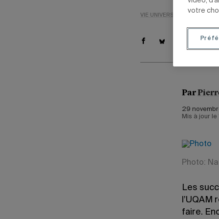
vidéo, d’
votre cho
VIE UNIVERSITAIRE
ENSEIG
Préfé
Par
Pierr
29 novembre
Mis à jour l
Photo: Nat
Les succ
l’UQAM re
faire. E