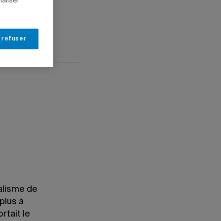
naliser
 refuser
alisme de
plus à
rtait le