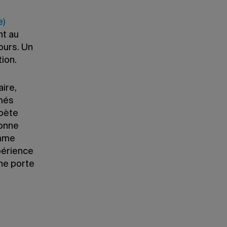
e)
nt au
ours. Un
ion.
ire,
ômés
épète
lonne
amme
périence
une porte