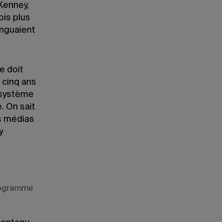
Kenney,
ois plus
inguaient
e doit
 cinq ans
osystème
. On sait
es médias
y
programme