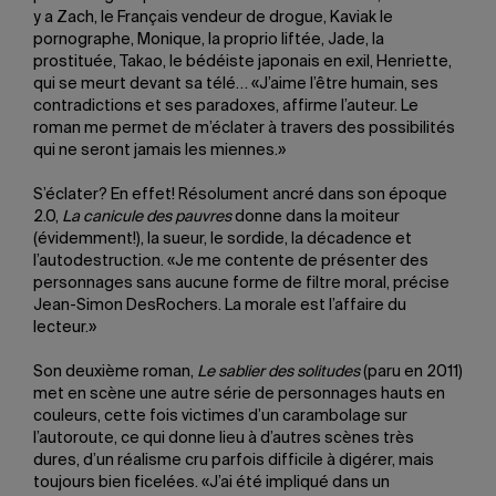
y a Zach, le Français vendeur de drogue, Kaviak le
pornographe, Monique, la proprio liftée, Jade, la
prostituée, Takao, le bédéiste japonais en exil, Henriette,
qui se meurt devant sa télé… «J’aime l’être humain, ses
contradictions et ses paradoxes, affirme l’auteur. Le
roman me permet de m’éclater à travers des possibilités
qui ne seront jamais les miennes.»
S’éclater? En effet! Résolument ancré dans son époque
2.0,
La canicule des pauvres
donne dans la moiteur
(évidemment!), la sueur, le sordide, la décadence et
l’autodestruction. «Je me contente de présenter des
personnages sans aucune forme de filtre moral, précise
Jean-Simon DesRochers. La morale est l’affaire du
lecteur.»
Son deuxième roman,
Le sablier des solitudes
(paru en 2011)
met en scène une autre série de personnages hauts en
couleurs, cette fois victimes d’un carambolage sur
l’autoroute, ce qui donne lieu à d’autres scènes très
dures, d’un réalisme cru parfois difficile à digérer, mais
toujours bien ficelées. «J’ai été impliqué dans un