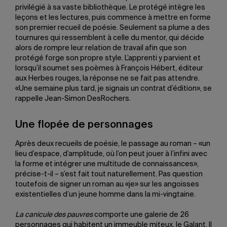
privilégié à sa vaste bibliothèque. Le protégé intègre les
leçons et les lectures, puis commence à mettre en forme
son premier recueil de poésie. Seulement sa plume a des
tournures qui ressemblent à celle du mentor, qui décide
alors de rompre leur relation de travail afin que son
protégé forge son propre style. L’apprenti y parvient et
lorsqu’il soumet ses poèmes à François Hébert, éditeur
aux Herbes rouges, la réponse ne se fait pas attendre.
«Une semaine plus tard, je signais un contrat d’édition», se
rappelle Jean-Simon DesRochers.
Une flopée de personnages
Après deux recueils de poésie, le passage au roman – «un
lieu d’espace, d’amplitude, où l’on peut jouer à l’infini avec
la forme et intégrer une multitude de connaissances»,
précise-t-il – s’est fait tout naturellement. Pas question
toutefois de signer un roman au «je» sur les angoisses
existentielles d’un jeune homme dans la mi-vingtaine.
La canicule des pauvres
comporte une galerie de 26
personnages qui habitent un immeuble miteux, le Galant. Il