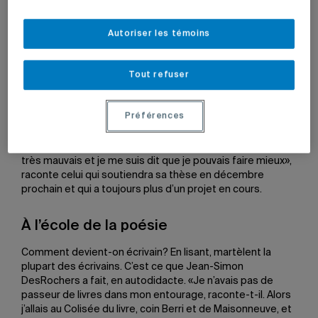
Puis ce fut la consécration avec
La canicule des pauvres
(2009), un roman de 671 pages. Depuis, deux autres
romans sont sortis des presses,
Le sablier des solitudes
Autoriser les témoins
(2011) et
Demain sera sans rêves
(2013), également bien
accueillis par la critique.
Tout refuser
Doctorant en études littéraires, Jean-Simon DesRochers
cultive une passion dévorante pour l’écriture et la
Préférences
littérature, et il assume haut et fort son statut d’écrivain.
C’est normal, dit-il, puisqu’il a décidé dès l’âge de 14 ans
qu’il en ferait une carrière. «Je regardais un film qui était
très mauvais et je me suis dit que je pouvais faire mieux»,
raconte celui qui soutiendra sa thèse en décembre
prochain et qui a toujours plus d’un projet en cours.
À l’école de la poésie
Comment devient-on écrivain? En lisant, martèlent la
plupart des écrivains. C’est ce que Jean-Simon
DesRochers a fait, en autodidacte. «Je n’avais pas de
passeur de livres dans mon entourage, raconte-t-il. Alors
j’allais au Colisée du livre, coin Berri et de Maisonneuve, et