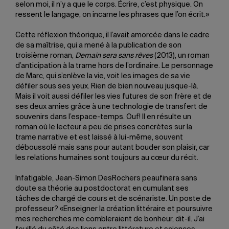
selon moi, il n’y a que le corps. Écrire, c’est physique. On
ressent le langage, on incarne les phrases que l’on écrit.»
Cette réflexion théorique, il l’avait amorcée dans le cadre
de sa maîtrise, qui a mené à la publication de son
troisième roman,
Demain sera sans rêves
(2013), un roman
d’anticipation à la trame hors de l’ordinaire. Le personnage
de Marc, qui s’enlève la vie, voit les images de sa vie
défiler sous ses yeux. Rien de bien nouveau jusque-là.
Mais il voit aussi défiler les vies futures de son frère et de
ses deux amies grâce à une technologie de transfert de
souvenirs dans l’espace-temps. Ouf! Il en résulte un
roman où le lecteur a peu de prises concrètes sur la
trame narrative et est laissé à lui-même, souvent
déboussolé mais sans pour autant bouder son plaisir, car
les relations humaines sont toujours au cœur du récit.
Infatigable, Jean-Simon DesRochers peaufinera sans
doute sa théorie au postdoctorat en cumulant ses
tâches de chargé de cours et de scénariste. Un poste de
professeur? «Enseigner la création littéraire et poursuivre
mes recherches me combleraient de bonheur, dit-il. J’ai