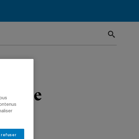
e
ennale
nous
contenus
naliser
 refuser