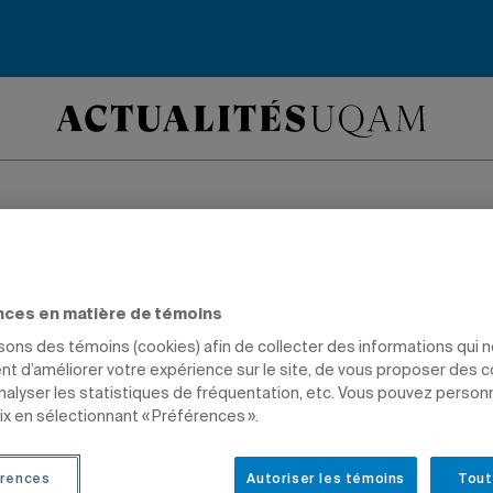
ante performance d
lle de Groot à la Bi
nces en matière de témoins
isons des témoins (cookies) afin de collecter des informations qui 
t d’améliorer votre expérience sur le site, de vous proposer des 
ise
analyser les statistiques de fréquentation, etc. Vous pouvez person
ix en sélectionnant « Préférences ».
ÔMÉS
rences
Autoriser les témoins
Tout