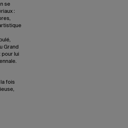
en se
riaux :
ores,
artistique
bulé,
du Grand
 pour lui
iennale.
la fois
gieuse,