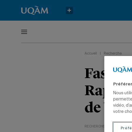
Accueil
|
Recherche
Fascin
Raphaë
Préfére
Nous util
permetten
de Ven
vidéo, d’
votre cho
RECHERCHE
ARTS
DIPL
Préfé