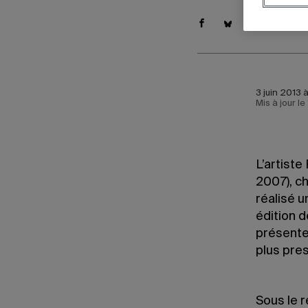
3 juin 2013 
Mis à jour l
L’artiste
2007), ch
réalisé u
édition d
présente 
plus pre
Sous le r