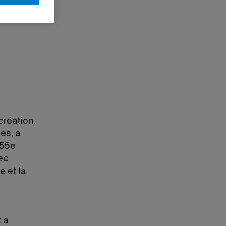
création,
es, a
 55e
ec
e et la
 a