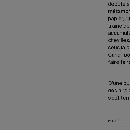
débuté s
métamorp
papier, r
traîne de
accumulé 
chevilles
sous la p
Canal, po
faire fai
D’une dur
des airs 
s’est ter
Partager