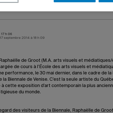
à 17 h 06
e 17 septembre 2014 à 18 h 09
 Raphaëlle de Groot (M.A. arts visuels et médiatiques/
argée de cours à l’École des arts visuels et médiatiqu
ne performance, le 30 mai dernier, dans le cadre de la
e la Biennale de Venise. C’est la seule artiste du Québ
à cette exposition d’art contemporain la plus ancienn
stigieuse du monde.
egard des visiteurs de la Biennale, Raphaëlle de Groot