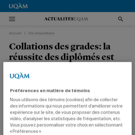
Accueil
|
Vie universitaire
Collations des grades: la
réussite des diplômés est
célébrée
VIE UNIVERSITAIRE
ARTS
COMMUNICATION
ÉDUCATION
POLITIQUE ET DROIT
SCIENCES
SCIENCES HUMAINES
Préférences en matière de témoins
DIPLÔMÉS
Nous utilisons des témoins (cookies) afin de collecter
des informations qui nous permettent d’améliorer votre
expérience sur le site, de vous proposer des contenus
vidéo, d’analyser les statistiques de fréquentation, etc.
Vous pouvez personnaliser votre choix en sélectionnant
« Préférences ».